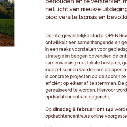
behouden en te versterken, m
het licht van nieuwe uitdagin
biodiversiteitscrisis en bevo
De intergewestelijke studie ‘OPEN.Brus
ontwikkelt een samenhangende en gem
in een reeks voorstellen voor gebiedsg
strategieën beogen bovendien de ontw
samenwerking met lokale besturen, geb
ingezet kunnen worden om de open rui
is concrete projecten op de sporen t
efficiënt op elkaar af te stemmen. De g
gerealiseerd te worden. Hiervoor word
opdrachtencentrale opgericht.
Op
dinsdag 8 februari om 14u
worde
opdrachtencentrales online voorgeste