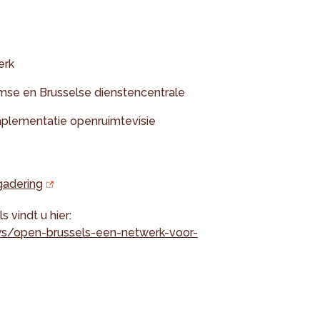
erk
aamse en Brusselse dienstencentrale
mplementatie openruimtevisie
adering
 vindt u hier:
uws/open-brussels-een-netwerk-voor-