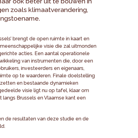
aar ook beter uit te bouwen in
gen zoals klimaatverandering,
lkingstoename.
sels’ brengt de open ruimte in kaart en
eenschappelijke visie die zal uitmonden
erichte acties. Een aantal operationele
ikkeling van instrumenten die, door een
ruikers, investeerders en eigenaars,
mte op te waarderen. Finale doelstelling
e zetten en bestaande dynamieken
edeelde visie ligt nu op tafel, klaar om
t langs Brussels en Vlaamse kant een
n de resultaten van deze studie en de
ld.