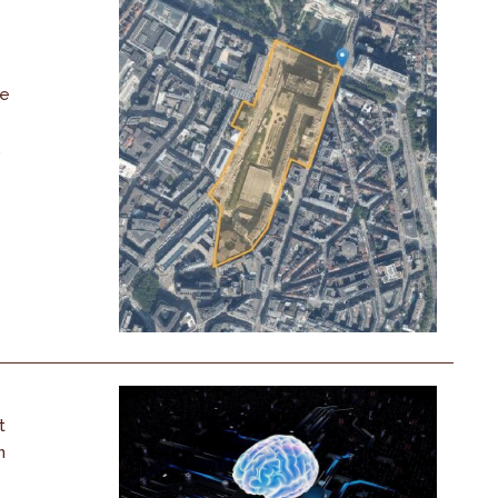
De
,
t
n