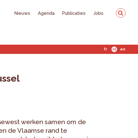
Nieuws
Agenda
Publicaties
Jobs
fr
nl
en
ussel
 Gewest werken samen om de
 en de Vlaamse rand te