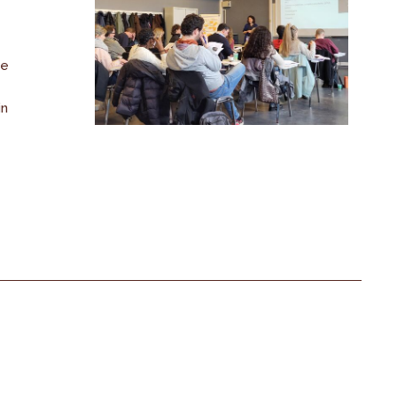
de
in