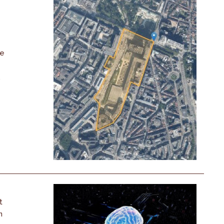
De
,
t
n