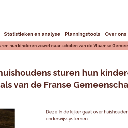
Statistieken en analyse
Planningstools
Over ons
turen hun kinderen zowel naar scholen van de Vlaamse Geme
huishoudens sturen hun kinder
als van de Franse Gemeensch
Deze In de kijker gaat over huishouden
onderwijssystemen