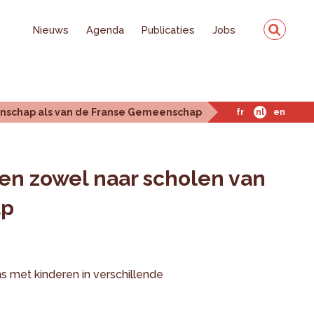
Nieuws
Agenda
Publicaties
Jobs
enschap als van de Franse Gemeenschap
fr
nl
en
en zowel naar scholen van
ap
s met kinderen in verschillende