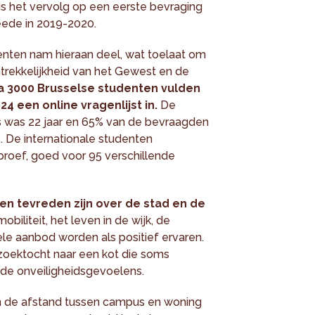
is het vervolg op een eerste bevraging
eede in 2019-2020.
enten nam hieraan deel, wat toelaat om
rekkelijkheid van het Gewest en de
na 3000 Brusselse studenten vulden
 een online vragenlijst in.
De
s was 22 jaar en 65% van de bevraagden
. De internationale studenten
roef, goed voor 95 verschillende
en tevreden zijn over de stad en de
mobiliteit, het leven in de wijk, de
rele aanbod worden als positief ervaren.
zoektocht naar een kot die soms
de onveiligheidsgevoelens.
 en de afstand tussen campus en woning