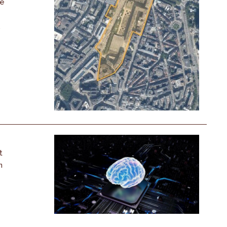
De
,
t
n