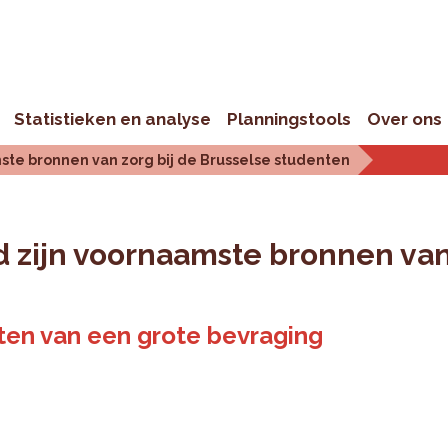
Statistieken en analyse
Planningstools
Over ons
mste bronnen van zorg bij de Brusselse studenten
d zijn voornaamste bronnen van
aten van een grote bevraging