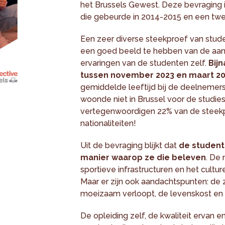
het Brussels Gewest. Deze bevraging 
die gebeurde in 2014-2015 en een tw
Een zeer diverse steekproef van stud
een goed beeld te hebben van de aant
ervaringen van de studenten zelf.
Bij
tussen november 2023 en maart 2024
gemiddelde leeftijd bij de deelnemer
woonde niet in Brussel voor de studies
vertegenwoordigen 22% van de steekp
nationaliteiten!
Uit de bevraging blijkt dat
de student
manier waarop ze die beleven
. De 
sportieve infrastructuren en het cultu
Maar er zijn ook aandachtspunten: de 
moeizaam verloopt, de levenskost en 
De opleiding zelf, de kwaliteit ervan