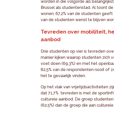
worden in die volgorde als belangrijk
Brussel als studentenstad. Al toont d
wonen, 67,2% van de studenten geeft a
van de studenten wenst te blijven won
Tevreden over mobiliteit, h
aanbod
Drie studenten op vier is tevreden ove
manier kijken waarop studenten zich ver
voet doen (69,3%) en met het openbaa
82,5% van de respondenten nooit of zel
het te gevaarlijk vinden.
Op het vlak van vrijetijdsactiviteiten 
dat 71,7% tevreden is met de sportinfr
culturele aanbod. De groep studenten d
(62,5%) dan de groep die aan culturele