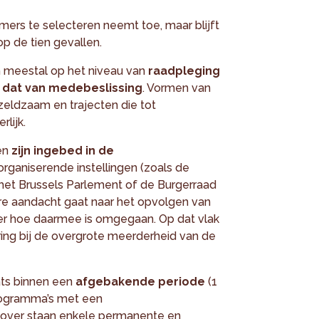
ers te selecteren neemt toe, maar blijft
op de tien gevallen.
ch meestal op het niveau van
raadpleging
 dat van medebeslissing
. Vormen van
 zeldzaam en trajecten die tot
rlijk.
en
zijn ingebed in de
rganiserende instellingen (zoals de
et Brussels Parlement of de Burgerraad
dere aandacht gaat naar het opvolgen van
er hoe daarmee is omgegaan. Op dat vlak
ring bij de overgrote meerderheid van de
ats binnen een
afgebakende periode
(1
eprogramma’s met een
nover staan enkele permanente en