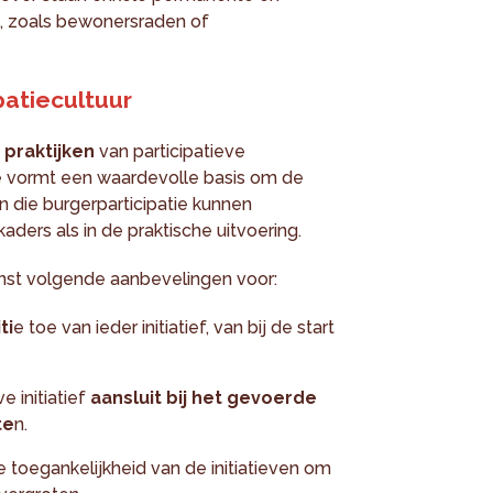
n, zoals bewonersraden of
patiecultuur
 praktijken
van participatieve
e vormt een waardevolle basis om de
n die burgerparticipatie kunnen
aders als in de praktische uitvoering.
ienst volgende aanbevelingen voor:
ti
e toe van ieder initiatief, van bij de start
e initiatief
aansluit bij het gevoerde
te
n.
e toegankelijkheid van de initiatieven om