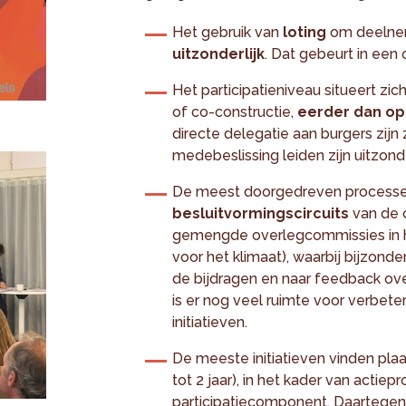
Het gebruik van
loting
om deelnem
uitzonderlijk
. Dat gebeurt in een 
Het participatieniveau situeert zi
of co-constructie,
eerder dan op
directe delegatie aan burgers zijn
medebeslissing leiden zijn uitzonde
De meest doorgedreven process
besluitvormingscircuits
van de o
gemengde overlegcommissies in h
voor het klimaat), waarbij bijzon
de bijdragen en naar feedback ov
is er nog veel ruimte voor verbete
initiatieven.
De meeste initiatieven vinden pla
tot 2 jaar), in het kader van acti
participatiecomponent. Daartege