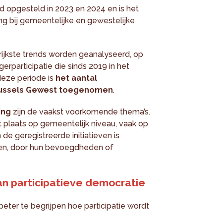
rd opgesteld in 2023 en 2024 en is het
g bij gemeentelijke en gewestelijke
rijkste trends worden geanalyseerd, op
erparticipatie die sinds 2019 in het
deze periode is
het aantal
 Brussels Gewest toegenomen
.
ing
zijn de vaakst voorkomende thema’s.
t plaats op gemeentelijk niveau, vaak op
de geregistreerde initiatieven is
gen, door hun bevoegdheden of
an participatieve democratie
beter te begrijpen hoe participatie wordt