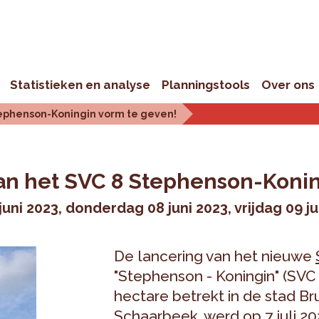
Statistieken en analyse
Planningstools
Over ons
ephenson-Koningin vorm te geven!
an het SVC 8 Stephenson-Konin
uni 2023
donderdag 08 juni 2023
vrijdag 09 j
De lancering van het nieuwe
"Stephenson - Koningin" (SVC 
hectare betrekt in de stad B
Schaarbeek, werd op 7 juli 