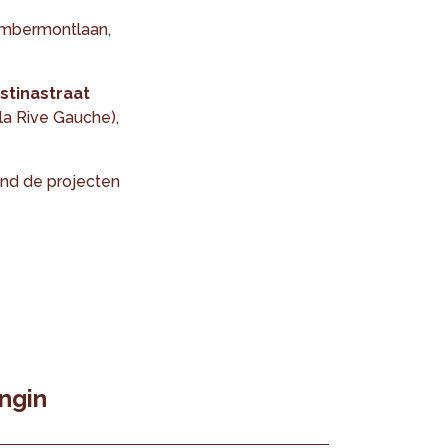
ambermontlaan,
stinastraat
la Rive Gauche),
nd de projecten
ngin