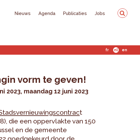
Nieuws
Agenda
Publicaties
Jobs
fr
nl
en
gin vorm te geven!
uni 2023
maandag 12 juni 2023
Stadsvernieuwingscontrac
t
8), die een oppervlakte van 150
russel en de gemeente
2022 goedgekeurd door de