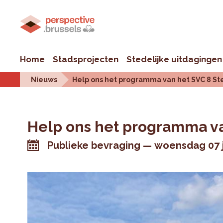
Home
Stadsprojecten
Stedelijke uitdagingen
Nieuws
Help ons het programma van het SVC 8 St
Help ons het programma v
Publieke bevraging
woensdag 07 j