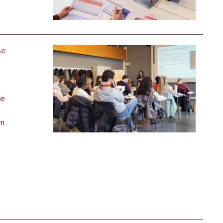
se
de
in