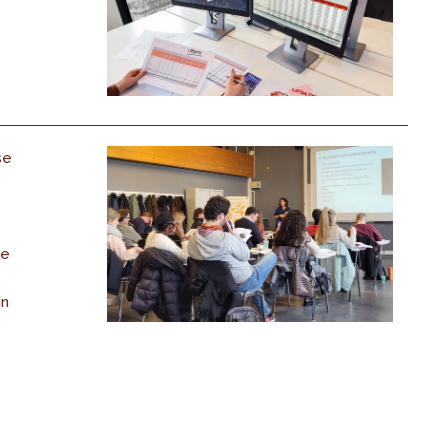
se
de
in