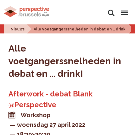
Zoeken
Menu
Nieuws
Alle voetgangerssnelheden in debat en … drink!
Alle
voetgangerssnelheden in
debat en … drink!
Afterwork - debat Blank
@Perspective
Workshop
woensdag 27 april 2022
18:30>20:30