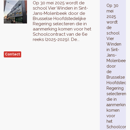
Op 30 mei 2025 wordt de
Op 30
school Vier Winden in Sint-
mei
Jans-Molenbeek door de
2025
Brusselse Hoofdstedelijke
wordt
Regering selecteren die in
de
aanmerking komen voor het
school
Schoolcontract van de 6e
Vier
reeks (2025-2029). De...
Winden
in Sint-
Contact
Jans-
Molenbeek
door
de
Brusselse
Hoofdstedel
Regering
selecteren
die in
aanmerking
komen
voor
het
Schoolcontr