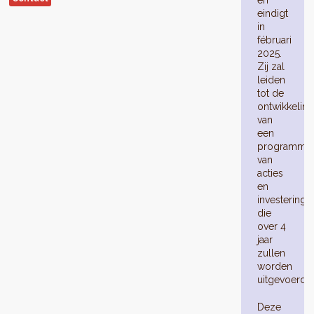
en
eindigt
in
fébruari
2025.
Zij zal
leiden
tot de
ontwikkeling
van
een
programma
van
acties
en
investeringe
die
over 4
jaar
zullen
worden
uitgevoerd.
Deze