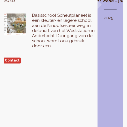
2026
geselecteerd
fase - jaar 1
fase - jaar 2
fase - jaar
De
Basisschool Scheutplaneet is
studiefase
In
2023
2024
2025
een kleuter- en lagere school
van
2021
aan de Ninoofsesteenweg, in
het
selecteert
de buurt van het Weststation in
Scheutplaneetschoolcontract
de
Anderlecht. De ingang van de
wordt
Brusselse
school wordt ook gebruikt
uitgevoerd
Hoofdstedelijke
door een...
in
Regering
2022
.
3
Contact
Zij
schoolcontracten
zal
voor
leiden
reeks
tot
3
een
(2022-
programma
2026),
van
waaronder
acties
het
en
schoolcontract
investeringen
Scheutplaneet
die
in
gedurende
Anderlecht.
4