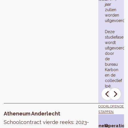
jaar
van
zullen
de
worden
5e
uitgevoerd.
reeks
(2024-
2028).
Deze
studiefase
wordt
uitgevoerd
door
de
bureau
Karbon
en de
collectief
Ipé.
DOORLOPENDE
STAPPEN
Atheneum Anderlecht
Schoolcontract vierde reeks: 2023-
Schoolcontract
Studiefase
Operationele
Operation