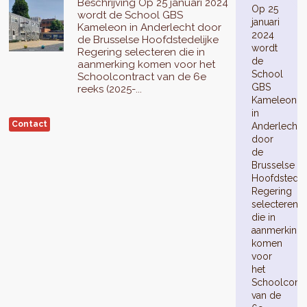
Beschrijving Op 25 januari 2024
Op 25
wordt de School GBS
januari
Kameleon in Anderlecht door
2024
de Brusselse Hoofdstedelijke
wordt
Regering selecteren die in
de
aanmerking komen voor het
School
Schoolcontract van de 6e
GBS
reeks (2025-...
Kameleon
in
Contact
Anderlecht
door
de
Brusselse
Hoofdstedel
Regering
selecteren
die in
aanmerking
komen
voor
het
Schoolcontr
van de