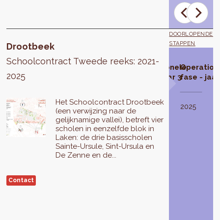
DOORLOPENDE
STAPPEN
Drootbeek
Schoolcontract Tweede reeks: 2021-
tract
Studiefase
Operationele
Operationele
Operationele
Operation
2025
erd
fase - jaar 1
fase - jaar 2
fase - jaar 3
fase - jaar
De
Het Schoolcontract Drootbeek
studiefase
2022
2023
2024
2025
(een verwijzing naar de
van
-
gelijknamige vallei), betreft vier
het
Doorlopend
scholen in eenzelfde blok in
Schoolcontract
Laken: de drie basisscholen
Drootbeek
Sainte-Ursule, Sint-Ursula en
wordt
jke
De Zenne en de...
uitgevoerd
in
2021
Contact
.
acten
Het
zal
resulteren
in