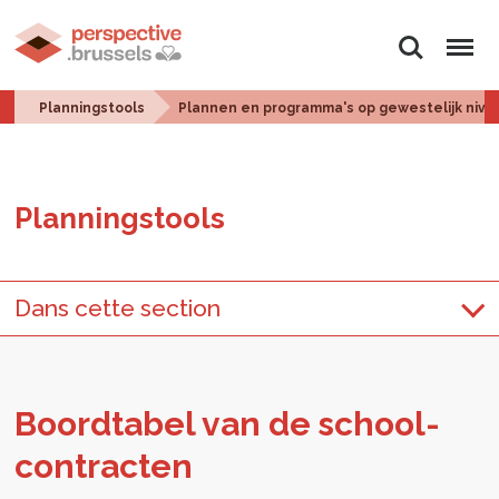
Zoeken
Menu
Planningstools
Plannen en programma's op gewestelijk nive
Plan­ningstools
Dans cette section
Boord­ta­bel van de school­
con­trac­ten