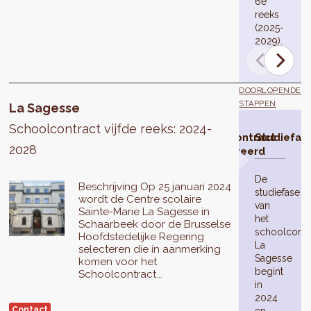
6e
reeks
(2025-
2029).
DOORLOPENDE
STAPPEN
La Sagesse
Schoolcontract vijfde reeks: 2024-
Schoolcontract
Studiefas
2028
geselecteerd
De
Beschrijving Op 25 januari 2024
studiefase
wordt de Centre scolaire
van
Sainte-Marie La Sagesse in
het
Schaarbeek door de Brusselse
schoolcontr
Hoofdstedelijke Regering
La
selecteren die in aanmerking
Sagesse
komen voor het
begint
Schoolcontract...
in
2024
Contact