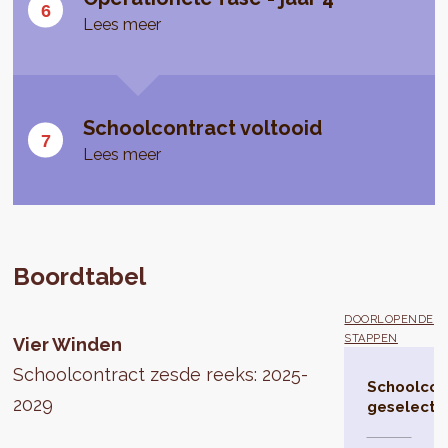
Lees meer
Schoolcontract voltooid
Lees meer
Boordtabel
DOORLOPENDE
STAPPEN
Vier Winden
Schoolcontract zesde reeks: 2025-
Schoolcon
2029
geselecte