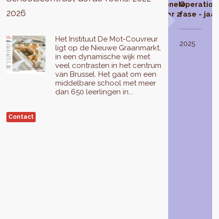
Schoolcontract
Studiefase
Operationele
Operationele
Operation
2026
geselecteerd
fase - jaar 1
fase - jaar 2
fase - jaar
De
Het Instituut De Mot-Couvreur
studiefase
In
2023
2024
2025
ligt op de Nieuwe Graanmarkt,
van
2021
-
in een dynamische wijk met
het
selecteert
Doorlopend
veel contrasten in het centrum
schoolcontract
de
van Brussel. Het gaat om een
De
regering
middelbare school met meer
Mot-
van
dan 650 leerlingen in...
Couvreur
het
wordt
Brussels
Contact
uitgevoerd
Hoofdstedelijk
in
Gewest
2022
.
3
Het
schoolcontracten
zal
voor
resulteren
reeks
in
3
een
(2022-
programma
2026),
van
waaronder
acties
het