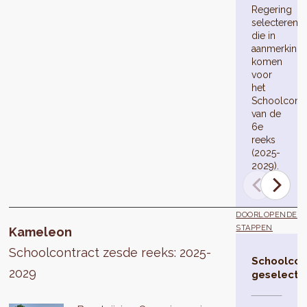
Regering
selecteren
die in
aanmerking
komen
voor
het
Schoolcontr
van de
6e
reeks
(2025-
2029).
DOORLOPENDE
STAPPEN
Kameleon
Schoolcontract zesde reeks: 2025-
Schoolcon
2029
geselecte