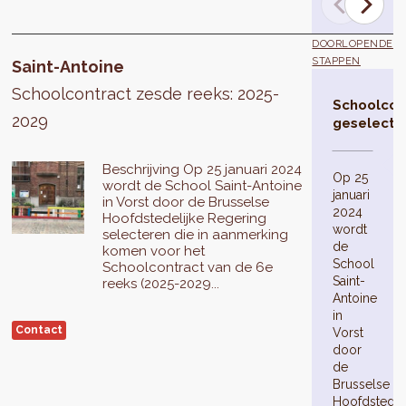
DOORLOPENDE
STAPPEN
Saint-Antoine
Schoolcontract zesde reeks: 2025-
Schoolcon
2029
geselecte
Beschrijving Op 25 januari 2024
Op 25
wordt de School Saint-Antoine
januari
in Vorst door de Brusselse
2024
Hoofdstedelijke Regering
wordt
selecteren die in aanmerking
de
komen voor het
School
Schoolcontract van de 6e
Saint-
reeks (2025-2029...
Antoine
in
Contact
Vorst
door
de
Brusselse
Hoofdstedel