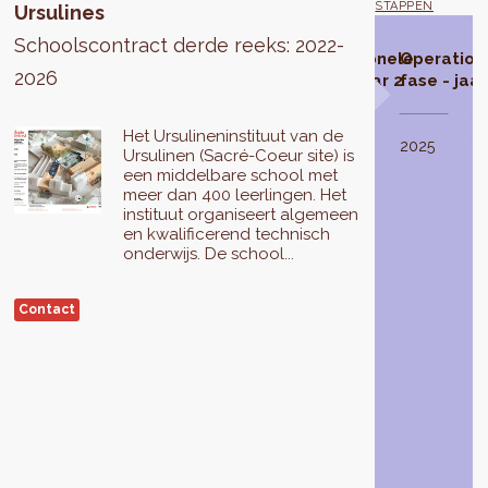
STAPPEN
Ursulines
Schoolscontract derde reeks: 2022-
Schoolcontract
Studiefase
Operationele
Operationele
Operation
2026
geselecteerd
fase - jaar 1
fase - jaar 2
fase - jaar
De
Het Ursulineninstituut van de
studiefase
In
2023
2024
2025
Ursulinen (Sacré-Coeur site) is
van
2021
een middelbare school met
het
selecteert
meer dan 400 leerlingen. Het
Ursuline
de
instituut organiseert algemeen
School
regering
en kwalificerend technisch
Contract
van
onderwijs. De school...
wordt
het
uitgevoerd
Brussels
Contact
in
Hoofdstedelijk
2022.
Gewest
Het
3
zal
schoolcontracten
resulteren
voor
in
reeks
een
3
programma
(2022-
van
2026),