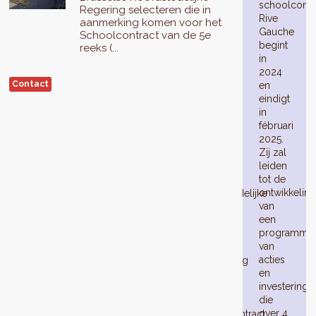
schoolcontr
2024
Regering selecteren die in
Rive
wordt
aanmerking komen voor het
Gauche
de
Schoolcontract van de 5e
begint
Athénée
reeks (...
in
Royal
2024
de
Contact
en
la
eindigt
Rive
in
Gauche
fébruari
in
2025.
Laeken
Zij zal
door
leiden
de
tot de
Brusselse
ontwikkeling
Hoofdstedelijke
van
Regering
een
selecteren
programma
die
van
in
acties
aanmerking
en
komen
investeringe
voor
die
het
over 4
Schoolcontract