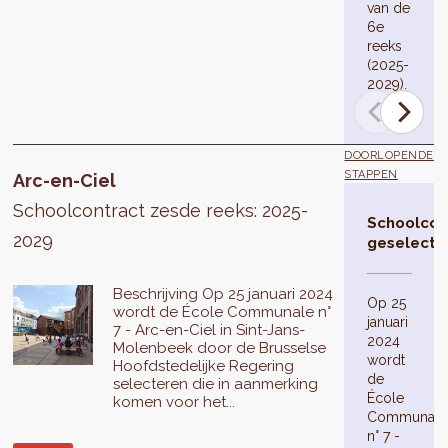
van de
6e
reeks
(2025-
2029).
DOORLOPENDE
STAPPEN
Arc-en-Ciel
Schoolcontract zesde reeks: 2025-
Schoolcon
2029
geselecte
Beschrijving Op 25 januari 2024
Op 25
wordt de École Communale n°
januari
7 - Arc-en-Ciel in Sint-Jans-
2024
Molenbeek door de Brusselse
wordt
Hoofdstedelijke Regering
de
selecteren die in aanmerking
École
komen voor het...
Communale
n° 7 -