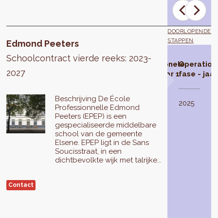
DOORLOPENDE
STAPPEN
Edmond Peeters
Schoolcontract vierde reeks: 2023-
Schoolcontract
Studiefase
Operationele
Operation
2027
geselecteerd
fase - jaar 1
fase - jaar
De
Beschrijving De École
studiefase
In
2024
2025
Professionnelle Edmond
van
2021
Peeters (EPEP) is een
het
selecteert
gespecialiseerde middelbare
schoolcontract
de
school van de gemeente
Edmond
Brusselse
Elsene. EPEP ligt in de Sans
Peeters
Hoofdstedelijke
Soucisstraat, in een
wordt
Regering
dichtbevolkte wijk met talrijke...
uitgevoerd
3
in
schoolcontracten
Contact
2023
.
voor
Zij
reeks
zal
4
leiden
(2023-