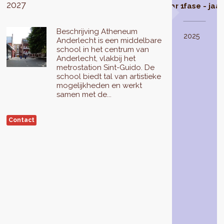
2027
geselecteerd
fase - jaar 1
fase - jaar
De
Beschrijving Atheneum
studiefase
In
2024
2025
Anderlecht is een middelbare
van
2021
school in het centrum van
het
selecteert
Anderlecht, vlakbij het
schoolcontract
de
metrostation Sint-Guido. De
Atheneum
Brusselse
school biedt tal van artistieke
Anderlecht
Hoofdstedelijke
mogelijkheden en werkt
wordt
Regering
samen met de...
uitgevoerd
3
in
schoolcontracten
Contact
2023
.
voor
Ze
reeks
zal
4
leiden
(2023-
tot
2027),
de
waaronder
realisatie
het
van
schoolcontract
een
Atheneum
programma
Anderlecht.
van