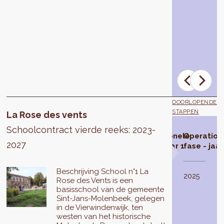
de
bedrijven
Act,
Urban
Foxes,
Uses
and
Spaces
DOORLOPENDE
STAPPEN
La Rose des vents
Schoolcontract vierde reeks: 2023-
Schoolcontract
Studiefase
Operationele
Operation
2027
geselecteerd
fase - jaar 1
fase - jaar
De
Beschrijving School n°1 La
studiefase
In
2024
2025
Rose des Vents is een
van
2021
basisschool van de gemeente
het
selecteert
Sint-Jans-Molenbeek, gelegen
Schoolcontract
de
in de Vierwindenwijk, ten
Rose
Brusselse
westen van het historische
des
Hoofdstedelijke