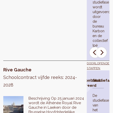
studiefase
wordt
uitgevoerd
door
de
bureau
Karbon
en de
collectief
Ipé
DOORLOPENDE
STAPPEN
Rive Gauche
Schoolcontract vijfde reeks: 2024-
Schoolcontract
Studiefas
2028
geselecteerd
De
Beschrijving Op 25 januari 2024
studiefase
Op
wordt de Athénée Royal Rive
van
25
Gauche in Laeken door de
het
januari
Brusselse Hoofdstedelijke