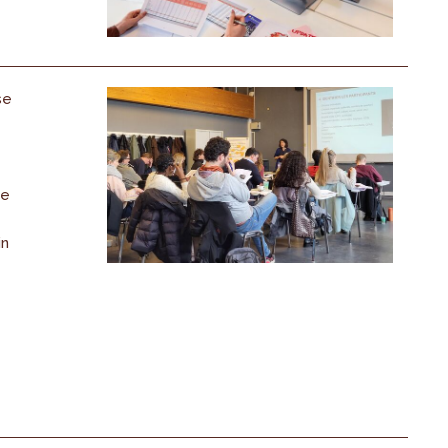
se
de
in