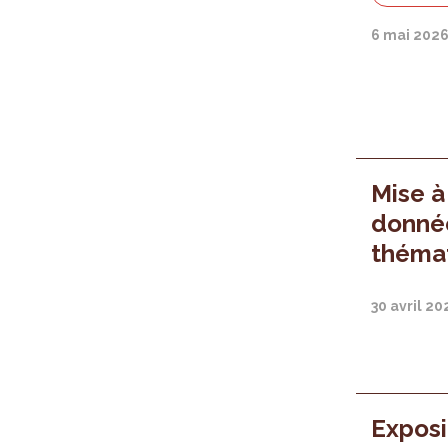
6 mai 202
Mise à
donnée
thémat
30 avril 20
Exposit