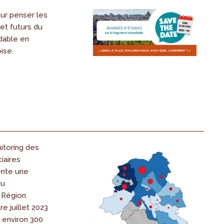
ur penser les
et futurs du
dable en
ise.
itoring des
iaires
ente une
du
 Région
re juillet 2023
r environ 300