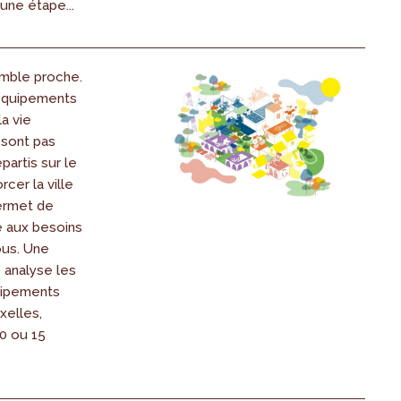
une étape...
emble proche.
 équipements
la vie
 sont pas
partis sur le
rcer la ville
ermet de
 aux besoins
ous. Une
 analyse les
uipements
xelles,
0 ou 15