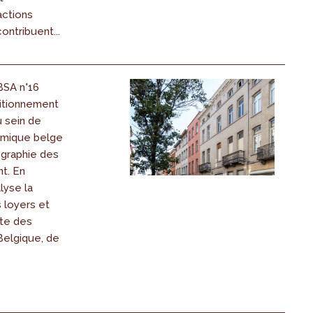
’actions
ontribuent...
IBSA n°16
itionnement
 sein de
omique belge
ographie des
t. En
alyse la
 loyers et
nte des
elgique, de