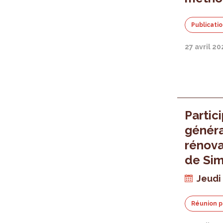
Publicati
27 avril 2
Partic
généra
rénova
de Sim
Jeudi
Réunion p