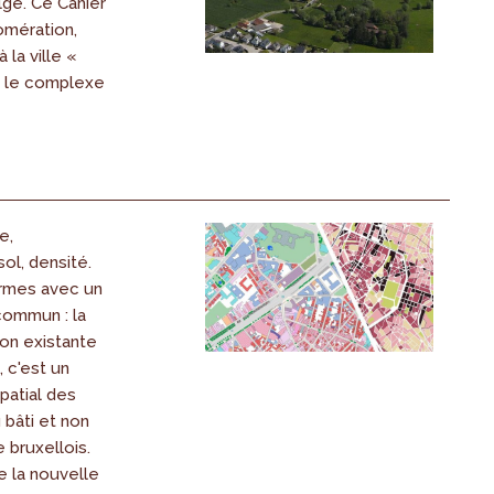
lge. Ce Cahier
lomération,
la ville «
t le complexe
e,
ol, densité.
rmes avec un
ommun : la
ion existante
, c'est un
patial des
bâti et non
e bruxellois.
de la nouvelle