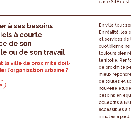
carte SitEx est 
r à ses besoins
En ville tout s
En réalité, les
iels à courte
et services de 
ce de son
quotidienne ne
le ou de son travail
toujours bien ré
territoire. Renfo
la ville de proximité doit-
de proximité p
der l’organisation urbaine ?
mieux répondre
de toutes et t
on
nouvelle étude
besoins en éq
6
collectifs à Bru
accessibles à 1
minutes à pied.