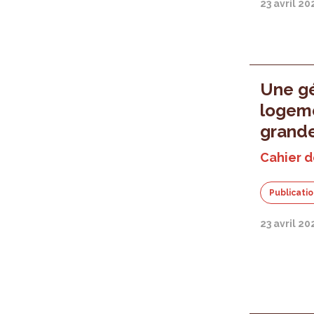
23 avril 20
Une gé
logeme
grande
Cahier de
Publicati
23 avril 20