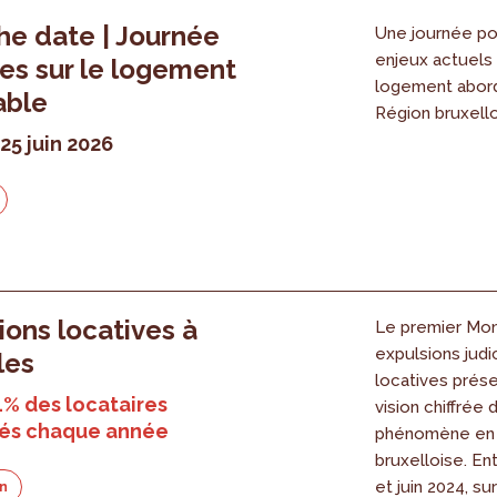
he date | Journée
Une journée po
enjeux actuels 
es sur le logement
logement abor
able
Région bruxello
25 juin 2026
6
ions locatives à
Le premier Mon
expulsions judic
les
locatives prés
1% des locataires
vision chiffrée 
és chaque année
phénomène en
bruxelloise. Ent
et juin 2024, su
on