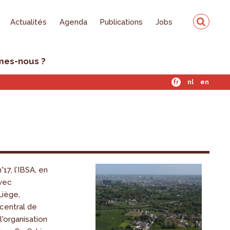
Actualités
Agenda
Publications
Jobs
mes-nous ?
fr
nl
en
°17, l’IBSA, en
avec
Liège,
 central de
l'organisation