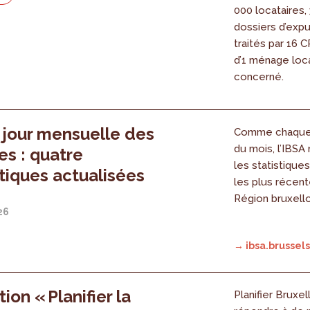
000 locataires,
6
dossiers d’expu
traités par 16 C
d’1 ménage loca
concerné.
 jour mensuelle des
Comme chaque 
du mois, l’IBSA
s : quatre
les statistique
iques actualisées
les plus récent
Région bruxell
26
→ ibsa.brussels
ion « Planifier la
Planifier Bruxel