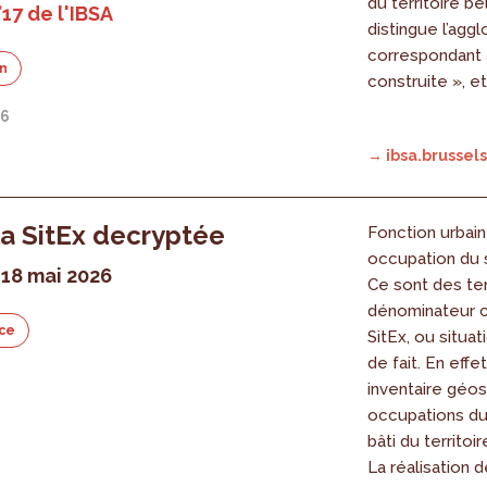
du territoire be
°17 de l'IBSA
distingue l’agg
correspondant à 
on
construite », e
26
→ ibsa.brussels
la SitEx decryptée
Fonction urbain
occupation du s
 18 mai 2026
Ce sont des te
dénominateur c
ce
SitEx, ou situat
de fait. En effet
6
inventaire géos
occupations du 
bâti du territoir
La réalisation 