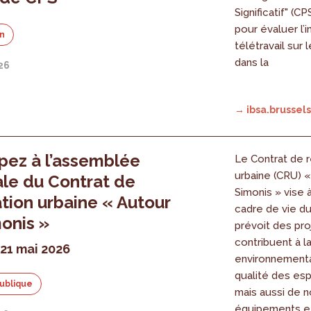
Significatif" (CP
pour évaluer l’
on
télétravail sur 
dans la
026
→ ibsa.brussels
ipez à l’assemblée
Le Contrat de 
urbaine (CRU) 
le du Contrat de
Simonis » vise 
tion urbaine « Autour
cadre de vie du 
onis »
prévoit des pro
contribuent à la
 21 mai 2026
environnementa
qualité des esp
ublique
mais aussi de 
équipements e