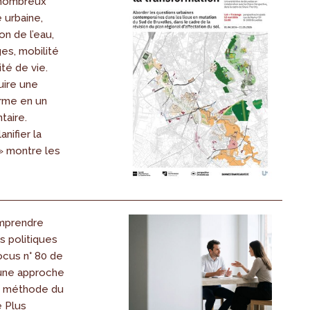
 nombreux
 urbaine,
on de l’eau,
es, mobilité
té de vie.
uire une
erme en un
taire.
anifier la
» montre les
mprendre
s politiques
ocus n° 80 de
 une approche
 la méthode du
 Plus