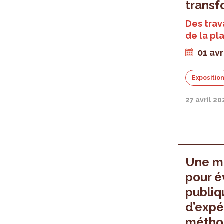
transf
Des trav
de la pl
01 avr
Expositio
27 avril 2
Une mé
pour é
publiq
d’expé
métho