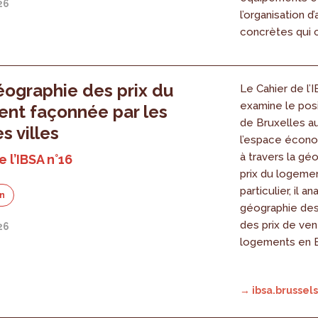
26
l’organisation d
concrètes qui c
ographie des prix du
Le Cahier de l’
examine le pos
nt façonnée par les
de Bruxelles au
s villes
l’espace écon
à travers la gé
 l’IBSA n°16
prix du logemen
particulier, il an
on
géographie des
des prix de ve
26
logements en B
→ ibsa.brussels