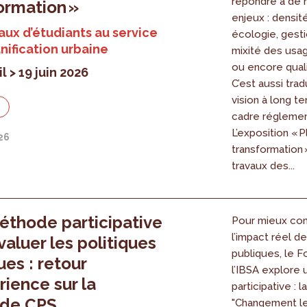
répondre à de
ormation »
enjeux : densité
aux d’étudiants au service
écologie, gesti
anification urbaine
mixité des usag
ou encore quali
il > 19 juin 2026
C’est aussi trad
vision à long t
n
cadre réglemen
L’exposition « Pl
026
transformation 
travaux des...
thode participative
Pour mieux co
l’impact réel de
valuer les politiques
publiques, le F
ues : retour
l’IBSA explore
rience sur la
participative :
de CPS
"Changement le