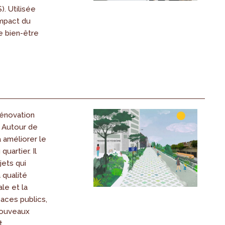
S). Utilisée
impact du
le bien-être
rénovation
« Autour de
à améliorer le
quartier. Il
jets qui
 qualité
le et la
aces publics,
nouveaux
t