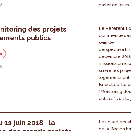
parler de leurs
18
nitoring des projets
Le Référent L
commencé ses 
ements publics
sein de
perspective.br
on
décembre 2016
missions princi
18
suivre les proj
logements publ
Bruxelles. Le p
"Monitoring de
publics" voit le 
 11 juin 2018 : la
Les quartiers s
de la Région br