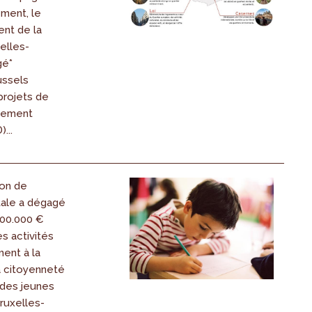
ment, le
ent de la
elles-
gé*
ussels
projets de
gement
...
ion de
tale a dégagé
00.000 €
es activités
ent à la
la citoyenneté
 des jeunes
ruxelles-