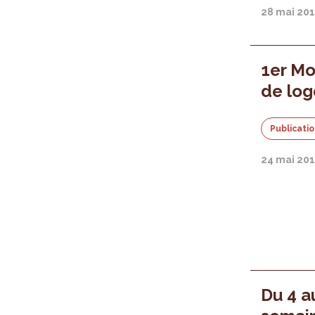
28 mai 20
1er Mo
de log
Publicati
24 mai 20
Du 4 au