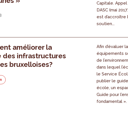
unes »
Capitale. Appel
DASC (mai 2017
8
est d’accroître 
soutien...
nt améliorer la
Afin d’évaluer l
équipements sc
é des infrastructures
de l’environnem
res bruxelloises?
dans lequel l’éc
le Service Écol
on
publier le guid
école, un espac
Guide pour l’e
fondamental ».