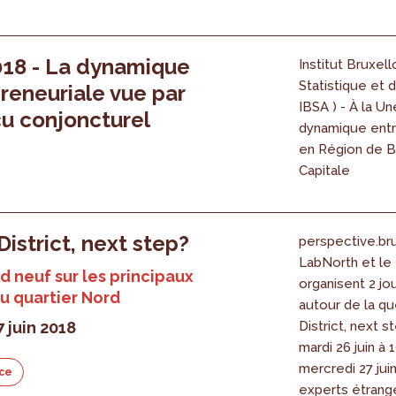
018 - La dynamique
Institut Bruxell
Statistique et d
reneuriale vue par
IBSA ) - À la Un
çu conjoncturel
dynamique entr
en Région de B
Capitale
District, next step?
perspective.bru
LabNorth et l
d neuf sur les principaux
organisent 2 jou
u quartier Nord
autour de la qu
7 juin 2018
District, next s
mardi 26 juin à 
mercredi 27 juin
ce
experts étrang