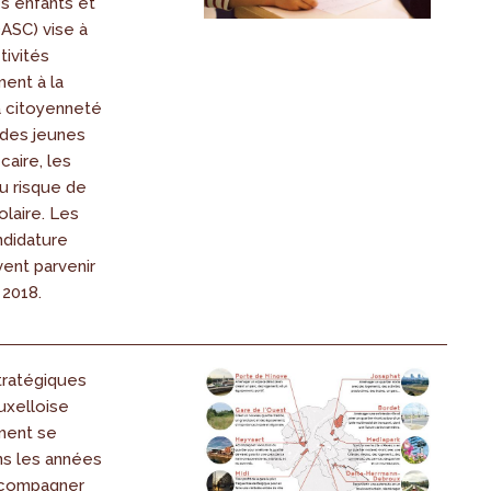
s enfants et
ASC) vise à
tivités
ent à la
la citoyenneté
 des jeunes
caire, les
u risque de
laire. Les
ndidature
ent parvenir
 2018.
tratégiques
uxelloise
ment se
ns les années
accompagner