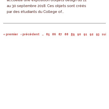
accueille une exposition d’objets design du 12
au 30 septembre 2018. Ces objets sont créés
par des étudiants du College of...
« premier
‹ précédent
…
85
86
87
88
89
90
91
92
93
suiv