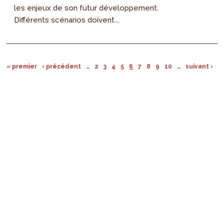
les enjeux de son futur développement.
Différents scénarios doivent...
« premier
‹ précédent
…
2
3
4
5
6
7
8
9
10
…
suivant ›
d