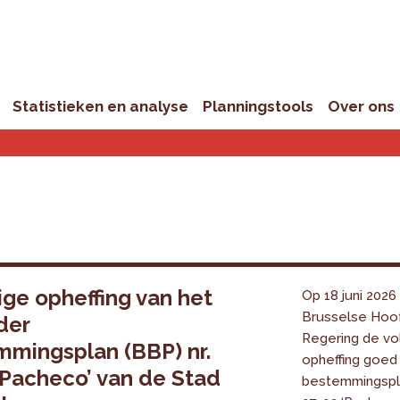
Statistieken en analyse
Planningstools
Over ons
ige opheffing van het
Op 18 juni 202
Brusselse Hoof
der
Regering de vo
mingsplan (BBP) nr.
opheffing goed 
‘Pacheco’ van de Stad
bestemmingspla