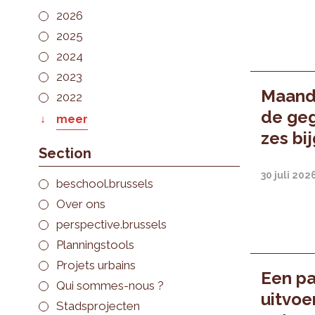
2026
2025
2024
2023
Maande
2022
de geg
meer
zes bi
Section
30 juli 202
beschool.brussels
Over ons
perspective.brussels
Planningstools
Projets urbains
Een pa
Qui sommes-nous ?
uitvoe
Stadsprojecten