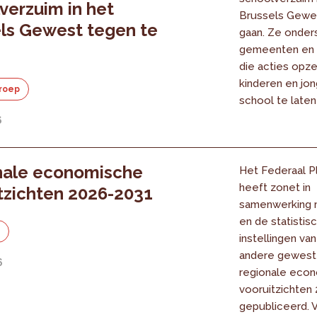
verzuim in het
Brussels Gewe
ls Gewest tegen te
gaan. Ze onder
gemeenten en 
die acties opz
kinderen en jo
roep
school te laten
6
nale economische
Het Federaal P
heeft zonet in
tzichten 2026-2031
samenwerking 
en de statistis
e
instellingen va
andere gewest
6
regionale eco
vooruitzichten
gepubliceerd. 