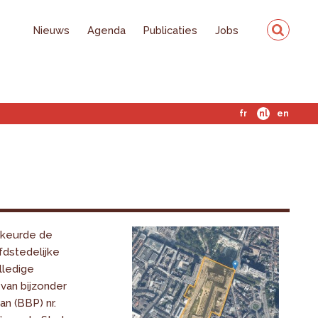
Nieuws
Agenda
Publicaties
Jobs
fr
nl
en
6 keurde de
dstedelijke
lledige
van bijzonder
n (BBP) nr.