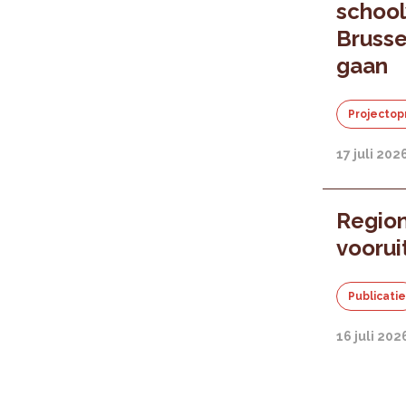
school
Brusse
gaan
Projectop
17 juli 202
Regio
voorui
Publicati
16 juli 202