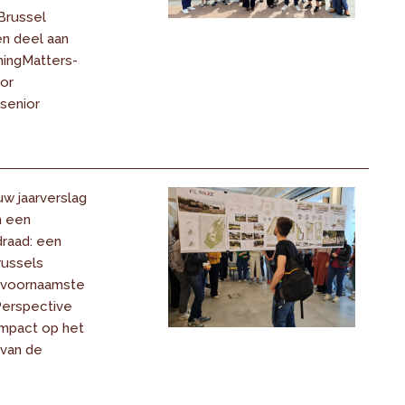
Brussel
en deel aan
ningMatters-
or
senior
uw jaarverslag
n een
draad: een
russels
 voornaamste
Perspective
impact op het
 van de