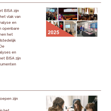
t BISA zijn
het vlak van
nalyse en
an openbare
nnen het
stedelijk
 De
nalyses en
het BISA zijn
trumenten
oepen zijn
in het