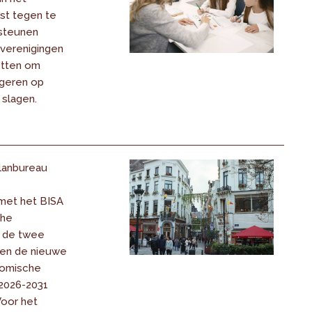
st tegen te
steunen
verenigingen
etten om
ngeren op
 slagen.
lanbureau
met het BISA
che
n de twee
en de nieuwe
nomische
 2026-2031
Voor het