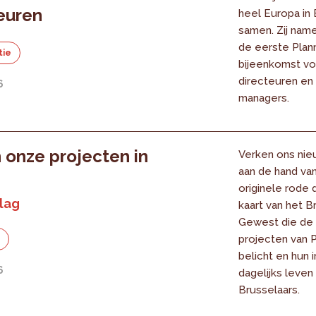
euren
heel Europa in 
samen. Zij nam
de eerste Plan
tie
bijeenkomst vo
directeuren en 
6
managers.
 onze projecten in
Verken ons nie
aan de hand va
originele rode 
lag
kaart van het B
Gewest die de
projecten van 
e
belicht en hun 
6
dagelijks leven
Brusselaars.