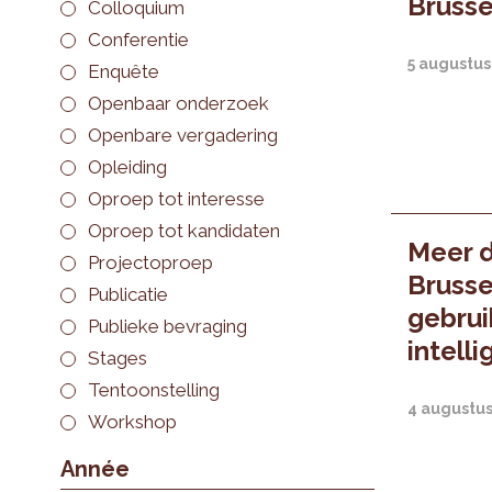
Brusse
Colloquium
Conferentie
5 augustus
Enquête
Openbaar onderzoek
Openbare vergadering
Opleiding
Oproep tot interesse
Oproep tot kandidaten
Meer d
Projectoproep
Bruss
Publicatie
gebruik
Publieke bevraging
intelli
Stages
Tentoonstelling
4 augustu
Workshop
Année