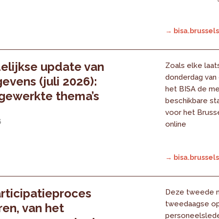
→ bisa.brussels
lijkse update van
Zoals elke laat
donderdag van
evens (juli 2026):
het BISA de m
jgewerkte thema’s
beschikbare sta
voor het Bruss
6
online
→ bisa.brussels
rticipatieproces
Deze tweede m
tweedaagse opl
ren, van het
personeelslede