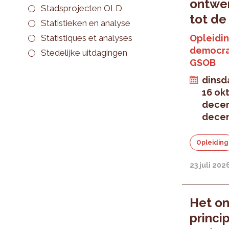
ontwe
Stadsprojecten OLD
tot de
Statistieken en analyse
Statistiques et analyses
Opleidin
democra
Stedelijke uitdagingen
GSOB
dinsd
16 ok
dece
dece
Opleiding
23 juli 202
Het on
princi