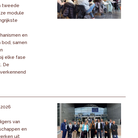
n tweede
deze module
grijkste
chanismen en
n bod, samen
en
ij elke fase
t. De
 verkennend
i 2026
igers van
schappen en
erken uit