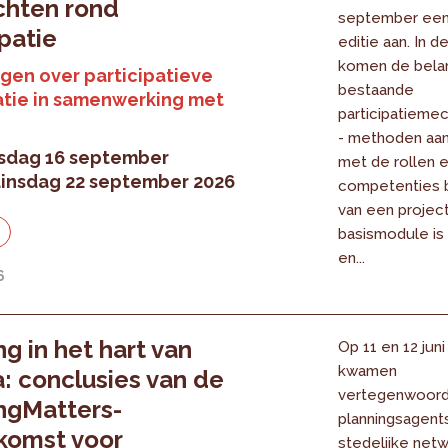
chten rond
september ee
ipatie
editie aan. In 
komen de belan
gen over participatieve
bestaande
tie in samenwerking met
participatieme
- methoden aa
dag 16 september
met de rollen 
insdag 22 september 2026
competenties b
van een projec
basismodule is
en...
6
ng in het hart van
Op 11 en 12 jun
kwamen
: conclusies van de
vertegenwoord
ngMatters-
planningsagent
komst voor
stedelijke netw