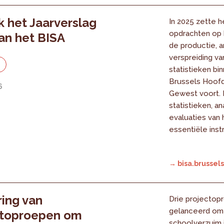
 het Jaarverslag
In 2025 zette he
opdrachten op 
an het BISA
de productie, a
verspreiding v
e
statistieken bi
Brussels Hoofd
6
Gewest voort.
statistieken, a
evaluaties van 
essentiële ins
→ bisa.brussels
ing van
Drie projectopr
gelanceerd om
ctoproepen om
schoolverzuim 