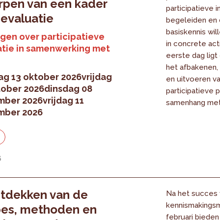
rpen van een kader
participatieve i
 evaluatie
begeleiden en 
basiskennis wi
gen over participatieve
in concrete act
tie in samenwerking met
eerste dag ligt
het afbakenen,
ag 13 oktober 2026
vrijdag
en uitvoeren v
tober 2026
dinsdag 08
participatieve 
mber 2026
vrijdag 11
samenhang met 
mber 2026
6
tdekken van de
Na het succes 
kennismakingsm
pes, methoden en
februari bieden