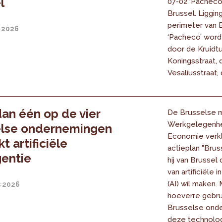
l
07-02 ‘Pacheco
Brussel. Liggin
perimeter van B
 2026
‘Pacheco’ word
door de Kruidtu
Koningsstraat, 
Vesaliusstraat, d
an één op de vier
De Brusselse m
Werkgelegenhe
else ondernemingen
Economie verkla
t artificiële
actieplan "Bruss
gentie
hij van Brussel
van artificiële i
(AI) wil maken. 
s 2026
hoeverre gebru
Brusselse ond
deze technolo