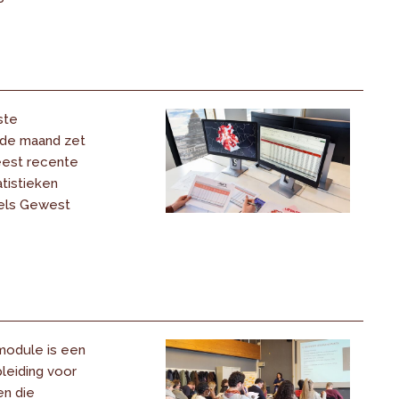
ste
 de maand zet
eest recente
tistieken
els Gewest
odule is een
eiding voor
n die