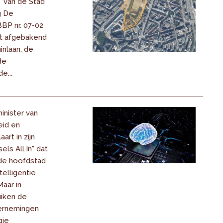
’ van de Stad
g De
BP nr. 07-02
t afgebakend
inlaan, de
de
e...
inister van
id en
art in zijn
els All.In" dat
 de hoofdstad
ntelligentie
Maar in
iken de
ernemingen
gie