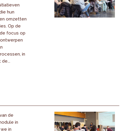
nitiatieven
die hun
llen omzetten
ies. Op de
 de focus op
 ontwerpen
an
processen, in
de...
van de
odule in
 we in