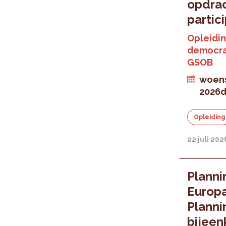
opdra
partic
Opleidin
democra
GSOB
woens
2026
d
Opleiding
22 juli 202
Planni
Europa
Planni
bijeen