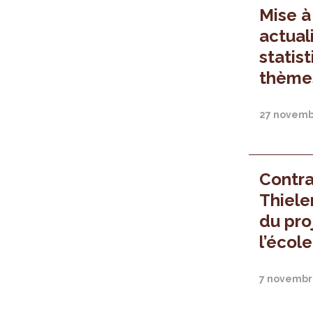
Mise à
actual
statis
thème
27 novemb
Contra
Thiele
du pro
l’école
7 novembr