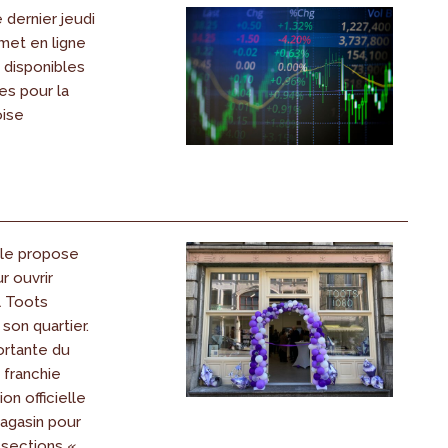
dernier jeudi
 met en ligne
s disponibles
es pour la
oise
le propose
r ouvrir
l Toots
son quartier.
rtante du
franchie
ion officielle
agasin pour
 sections «