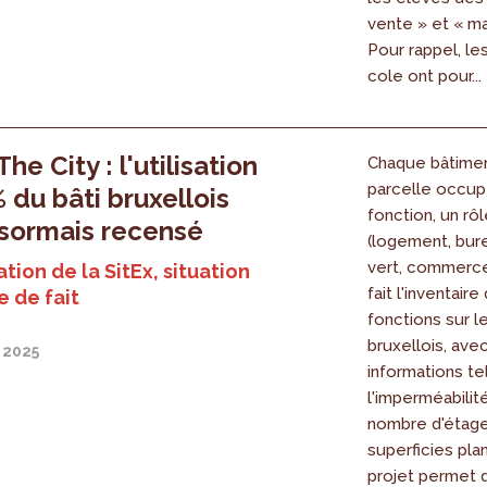
vente » et « ma
Pour rappel, le
cole ont pour...
he City : l'utilisation
Chaque bâtime
parcelle occu
 du bâti bruxellois
fonction, un rôl
sormais recensé
(logement, bur
vert, commerce..
tion de la SitEx, situation
fait l'inventair
e de fait
fonctions sur le
bruxellois, ave
 2025
informations te
l'imperméabilité
nombre d'étage
superficies pla
projet permet d