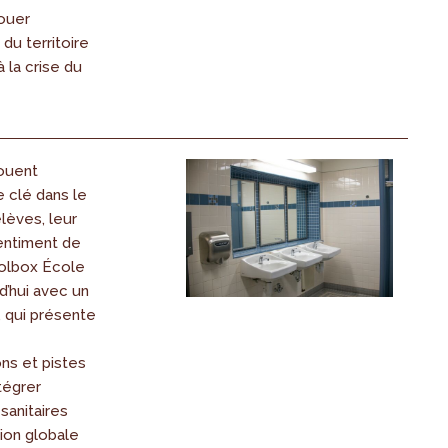
jouer
du territoire
 la crise du
jouent
e clé dans le
lèves, leur
entiment de
oolbox École
rd’hui avec un
 qui présente
s et pistes
tégrer
sanitaires
ion globale