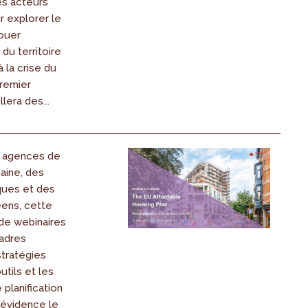
es acteurs
 explorer le
jouer
du territoire
 la crise du
remier
lera des...
s agences de
baine, des
ques et des
ens, cette
 de webinaires
cadres
stratégies
utils et les
planification
 évidence le