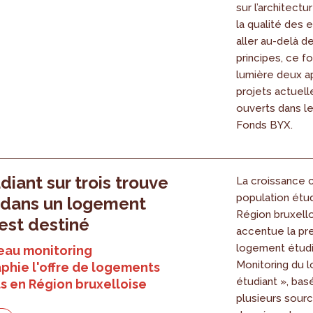
sur l’architectu
la qualité des 
aller au-delà d
principes, ce f
lumière deux a
projets actuel
ouverts dans l
Fonds BYX.
diant sur trois trouve
La croissance c
population étu
 dans un logement
Région bruxell
 est destiné
accentue la pre
logement étudi
eau monitoring
Monitoring du 
phie l'offre de logements
étudiant », bas
s en Région bruxelloise
plusieurs sour