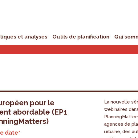
stiques et analyses
Outils de planification
Qui som
uropéen pour le
La nouvelle sér
webinaires dan
ent abordable (EP1
PlanningMatters
nningMatters)
agences de plan
urbaine, des au
e date*