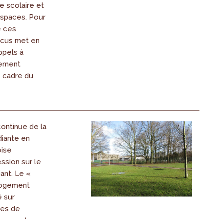
re scolaire et
espaces. Pour
e ces
ocus met en
ppels à
lement
e cadre du
ontinue de la
diante en
oise
ssion sur le
ant. Le «
logement
é sur
ces de