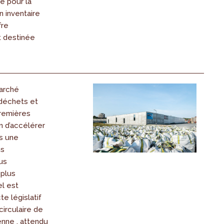
e pour la
n inventaire
fre
 destinée
arché
déchets et
remières
n d’accélérer
rs une
ns
us
 plus
l est
cte législatif
circulaire de
enne , attendu