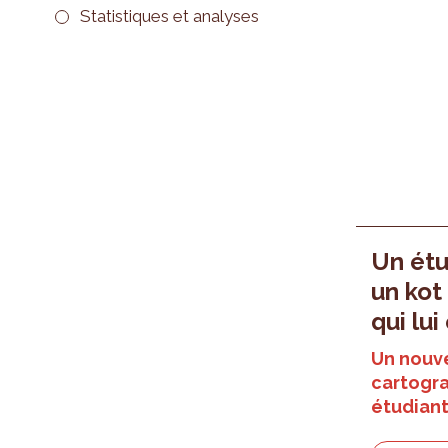
Statistiques et analyses
Un étu
un kot
qui lui
Un nouv
cartogra
étudiant