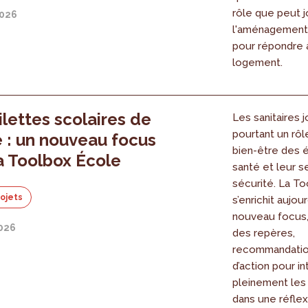
rôle que peut 
2026
l'aménagement 
pour répondre à
logement.
ilettes scolaires de
Les sanitaires 
pourtant un rôl
é : un nouveau focus
bien-être des é
a Toolbox École
santé et leur s
sécurité. La T
rojets
s’enrichit aujou
nouveau focus,
2026
des repères,
recommandation
d’action pour in
pleinement les 
dans une réflex