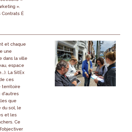
rketing ».
s Contrats É
nt et chaque
pe une
e dans la ville
eau, espace
.). La SitEx
e de ces
 territoire
c d'autres
lles que
 du sol, le
s et les
nchers. Ce
'objectiver