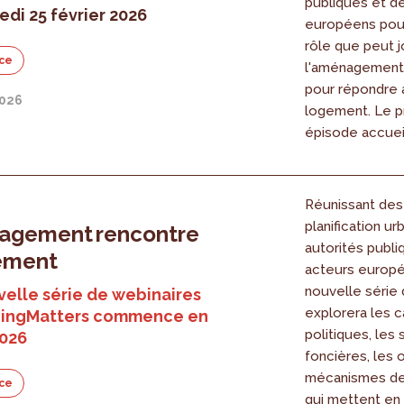
publiques et d
edi 25 février 2026
européens pour
rôle que peut 
ce
l'aménagement 
pour répondre à
2026
logement. Le p
épisode accueil
Réunissant de
planification ur
nagement rencontre
autorités publi
gement
acteurs europé
nouvelle série
elle série de webinaires
explorera les 
ningMatters commence en
politiques, les 
2026
foncières, les o
mécanismes de 
ce
qui mettent en