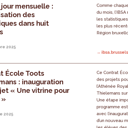
 jour mensuelle :
Comme chaque 
du mois, l’IBSA
isation des
les statistique
tiques dans huit
les plus récent
s
Région bruxell
re 2025
→ ibsa.brussels
t École Toots
Ce Contrat Éco
des projets pou
mans : inauguration
l’Athénée Roya
jet « Une vitrine pour
Thielemans sur 
 »
Une étape impo
programme est 
avec l’inaugurat
e 2025
d’un nouveau m
les élèves des