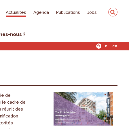
Actualités
Agenda
Publications
Jobs
mes-nous ?
fr
nl
en
ie de
s le cadre de
 réunit des
ification
torités