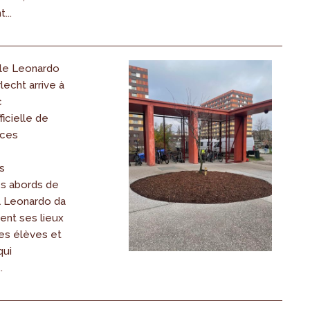
...
le Leonardo
lecht arrive à
c
ficielle de
aces
s
es abords de
l Leonardo da
rent ses lieux
les élèves et
qui
.