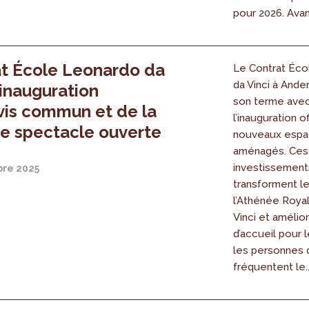
pour 2026. Avant
t École Leonardo da
Le Contrat Éco
da Vinci à Ander
: inauguration
son terme ave
vis commun et de la
l’inauguration of
de spectacle ouverte
nouveaux esp
aménagés. Ces
investissement
re 2025
transforment l
l’Athénée Roya
Vinci et amélio
d’accueil pour 
les personnes 
fréquentent le..