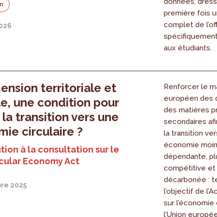
données, dress
on
première fois u
complet de l’of
2026
spécifiquement
aux étudiants.
ension territoriale et
Renforcer le m
européen des 
le, une condition pour
des matières p
 la transition vers une
secondaires afi
ie circulaire ?
la transition ve
économie moi
tion à la consultation sur le
dépendante, pl
rcular Economy Act
compétitive et
décarbonée : te
re 2025
l’objectif de l’A
sur l’économie 
l’Union europé