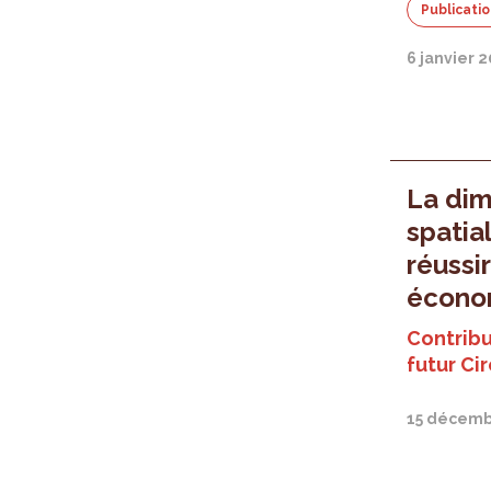
Publicati
6 janvier 
La dim
spatia
réussir
économ
Contribu
futur Ci
15 décemb