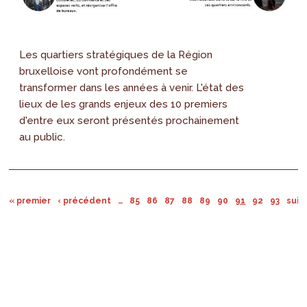
Les quartiers stratégiques de la Région
bruxelloise vont profondément se
transformer dans les années à venir. L'état des
lieux de les grands enjeux des 10 premiers
d'entre eux seront présentés prochainement
au public.
« premier
‹ précédent
…
85
86
87
88
89
90
91
92
93
suiv