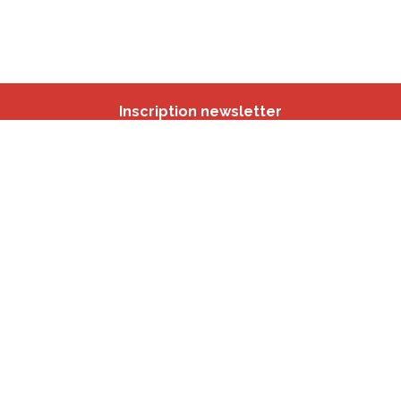
Inscription newsletter
Nos autres sites
IBSA
participation.brussels
Monitoring des Quartiers
CRD
Accrochage scolaire