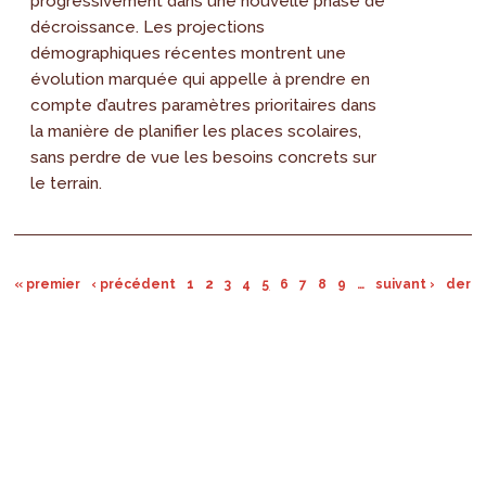
progressivement dans une nouvelle phase de
décroissance. Les projections
démographiques récentes montrent une
évolution marquée qui appelle à prendre en
compte d’autres paramètres prioritaires dans
la manière de planifier les places scolaires,
sans perdre de vue les besoins concrets sur
le terrain.
« premier
‹ précédent
1
2
3
4
5
6
7
8
9
…
suivant ›
derni