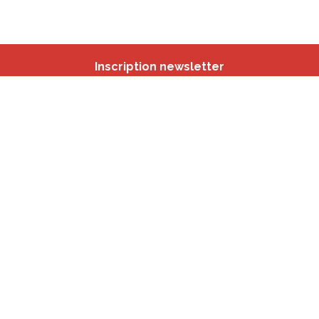
Inscription newsletter
Nos autres sites
IBSA
participation.brussels
Monitoring des Quartiers
CRD
Accrochage scolaire
sport.brussels