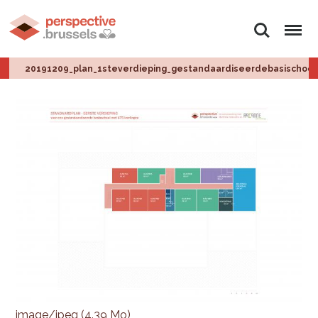
Rechercher
Menu
20191209_plan_1steverdieping_gestandaardiseerdebasischool.
image/jpeg (4.39 Mo)