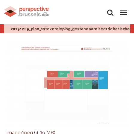
Zoeken
Menu
20191209_plan_1steverdieping_gestandaardiseerdebasischool.
image/jpeg (4.39 MB)