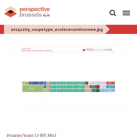
Rechercher
Menu
20191209_coupetype_ecolesecondnormee.jpg
image/jpeg (2.86 Mo)