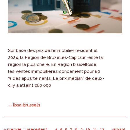
Sur base des prix de l’immobilier résidentiel
2024, la Région de Bruxelles-Capitale reste la
région la plus chère. En Région bruxelloise,
les ventes immobilières concernent pour 80
% des appartements. Le prix médian* de ceux-
ci y a atteint 260 000
→ ibsa.brussels
« premier
‹ précédent
…
4
5
6
7
8
9
10
11
12
…
suivant ›