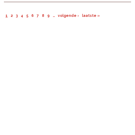
1
2
3
4
5
6
7
8
9
…
volgende ›
laatste »