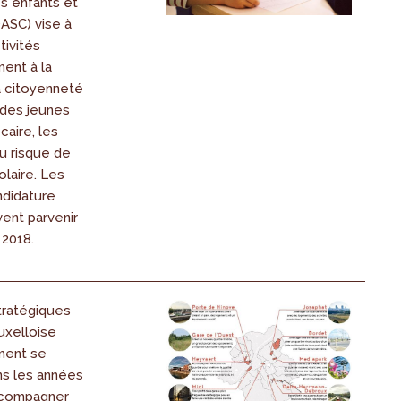
s enfants et
ASC) vise à
tivités
ent à la
la citoyenneté
 des jeunes
caire, les
u risque de
laire. Les
ndidature
ent parvenir
 2018.
tratégiques
uxelloise
ment se
ns les années
accompagner