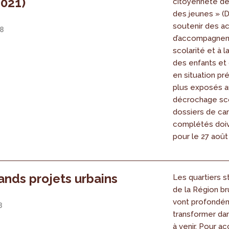
021)
citoyenneté de
des jeunes » (D
soutenir des ac
18
d’accompagnem
scolarité et à 
des enfants et
en situation pré
plus exposés a
décrochage sco
dossiers de ca
complétés doiv
pour le 27 août
ands projets urbains
Les quartiers s
de la Région br
vont profondé
8
transformer da
à venir. Pour 