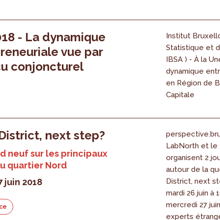
018 - La dynamique
Institut Bruxell
Statistique et d
reneuriale vue par
IBSA ) - À la Un
çu conjoncturel
dynamique entr
en Région de B
Capitale
District, next step?
perspective.bru
LabNorth et l
d neuf sur les principaux
organisent 2 jou
u quartier Nord
autour de la qu
7 juin 2018
District, next s
mardi 26 juin à 
mercredi 27 juin
ce
experts étrang