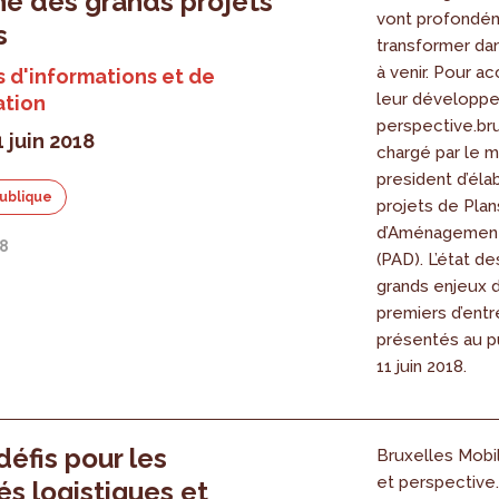
e des grands projets
vont profondé
s
transformer da
à venir. Pour 
 d'informations et de
leur développ
ation
perspective.br
1 juin 2018
chargé par le m
president d’éla
ublique
projets de Plan
d’Aménagement
18
(PAD). L’état de
grands enjeux 
premiers d’entr
présentés au pu
11 juin 2018.
défis pour les
Bruxelles Mobil
et perspective
tés logistiques et