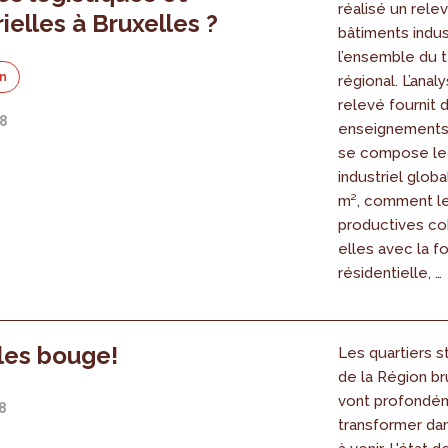
réalisé un rele
ielles à Bruxelles ?
bâtiments indus
l’ensemble du t
on
régional. L’anal
relevé fournit
18
enseignement
se compose le
industriel globa
m², comment le
productives co
elles avec la f
résidentielle, …
les bouge!
Les quartiers s
de la Région br
vont profondé
8
transformer da