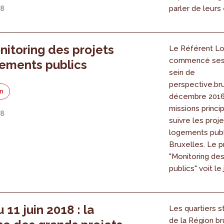
parler de leurs
18
nitoring des projets
Le Référent L
commencé ses 
ements publics
sein de
perspective.br
on
décembre 2016
missions princi
18
suivre les proj
logements publ
Bruxelles. Le p
"Monitoring de
publics" voit le 
 11 juin 2018 : la
Les quartiers s
de la Région br