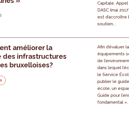
unes »
Capitale. Appel
DASC (mai 2017
8
est d’accroître 
soutien...
nt améliorer la
Afin d’évaluer l
équipements sc
é des infrastructures
de l’environnem
res bruxelloises?
dans lequel l’éc
le Service Écol
on
publier le guid
école, un espac
Guide pour l’e
fondamental ».