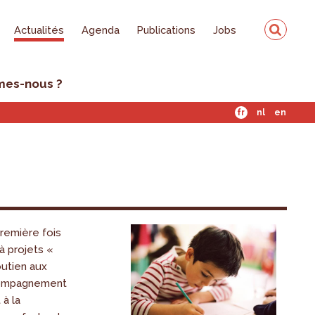
Actualités
Agenda
Publications
Jobs
mes-nous ?
fr
nl
en
remière fois
 à projets «
outien aux
ccompagnement
 à la