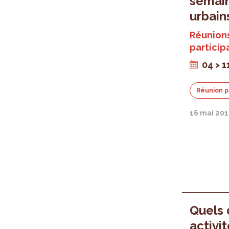
semain
urbain
Réunions
particip
04 > 1
Réunion p
16 mai 20
Quels 
activi