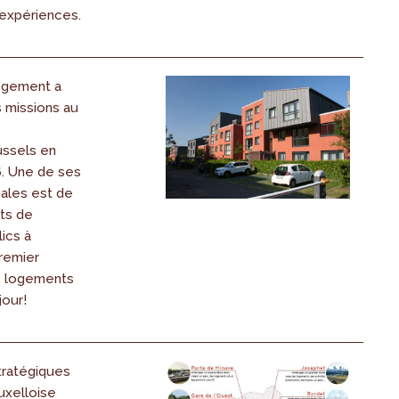
 expériences.
ogement a
missions au
ussels en
. Une de ses
pales est de
ets de
ics à
remier
s logements
jour!
tratégiques
uxelloise