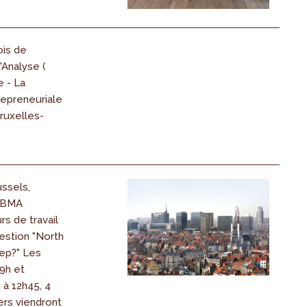
ois de
'Analyse (
e - La
epreneuriale
ruxelles-
ssels,
e BMA
rs de travail
estion "North
tep?" Les
19h et
 à 12h45, 4
ers viendront