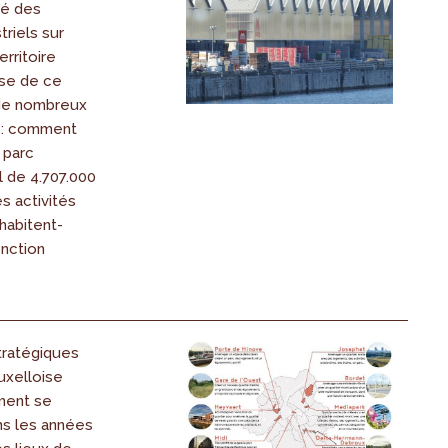
vé des
triels sur
erritoire
yse de ce
 de nombreux
s: comment
 parc
l de 4.707.000
s activités
habitent-
onction
tratégiques
uxelloise
ment se
ns les années