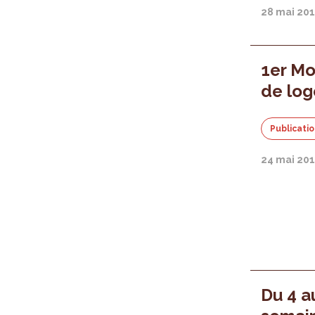
28 mai 20
1er Mo
de log
Publicati
24 mai 20
Du 4 au