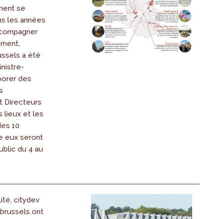
ment se
ns les années
accompagner
ement,
ussels a été
inistre-
borer des
s
 Directeurs
s lieux et les
des 10
e eux seront
blic du 4 au
ité, citydev
.brussels ont