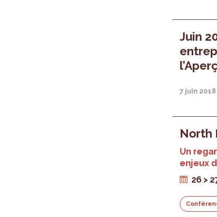
Juin 2
entrep
l’Aper
7 juin 2018
North 
Un regar
enjeux d
26 > 2
Conféren