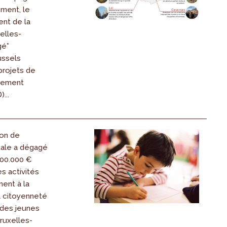
ment, le
ent de la
elles-
gé*
ussels
projets de
gement
...
ion de
tale a dégagé
00.000 €
es activités
ent à la
la citoyenneté
 des jeunes
ruxelles-