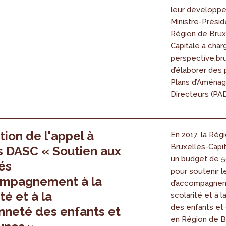
leur développe
Ministre-Présid
Région de Brux
Capitale a char
perspective.br
d’élaborer des 
Plans d’Aména
Directeurs (PAD)
tion de l'appel à
En 2017, la Rég
Bruxelles-Capi
s DASC « Soutien aux
un budget de 5
tés
pour soutenir l
ompagnement à la
d’accompagnem
té et à la
scolarité et à 
des enfants et
nneté des enfants et
en Région de B