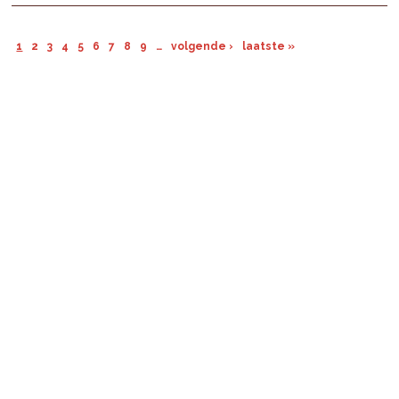
1
2
3
4
5
6
7
8
9
…
volgende ›
laatste »