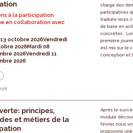
uation
charge des dé
participatives 
ns à la participation
traduire leurs 
e en collaboration avec
de base en act
concrètes . Lor
 13 octobre 2026
Vendredi
première journé
tobre 2026
Mardi 08
est mis sur le c
mbre 2026
Vendredi 11
conception et l
mbre 2026
n
2026
erte: principes,
Après le succè
module découv
es et métiers de la
février, nous v
ipation
proposons une