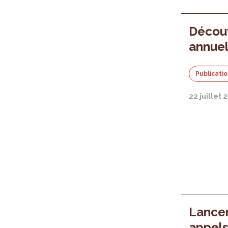
Découv
annuel
Publicati
22 juillet 
Lance
appels