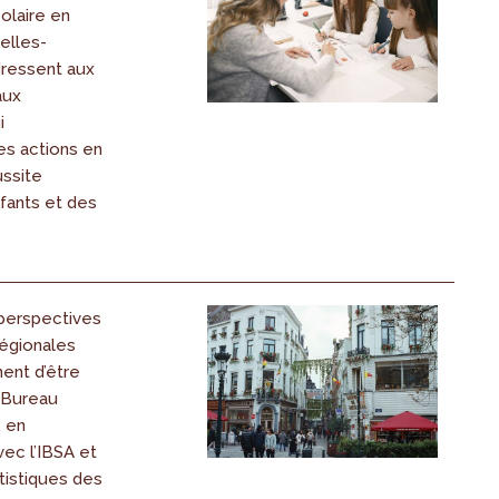
olaire en
elles-
adressent aux
aux
i
s actions en
ussite
fants et des
perspectives
égionales
ent d’être
e Bureau
, en
vec l’IBSA et
atistiques des