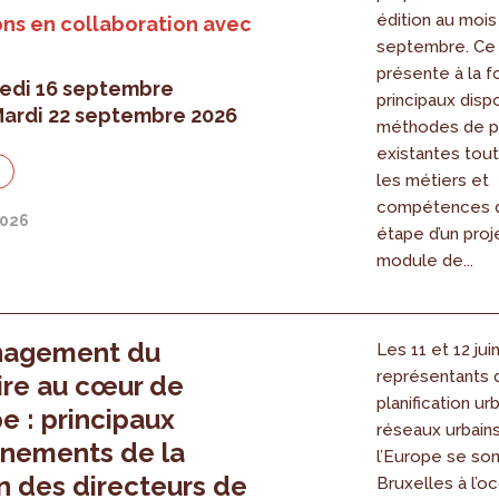
édition au mois
ns en collaboration avec
septembre. Ce
présente à la fo
edi 16 septembre
principaux dispo
ardi 22 septembre 2026
méthodes de pa
existantes tout 
n
les métiers et
compétences 
2026
étape d’un proj
module de...
nagement du
Les 11 et 12 jui
représentants 
oire au cœur de
planification ur
pe : principaux
réseaux urbain
nements de la
l’Europe se son
n des directeurs de
Bruxelles à l’o