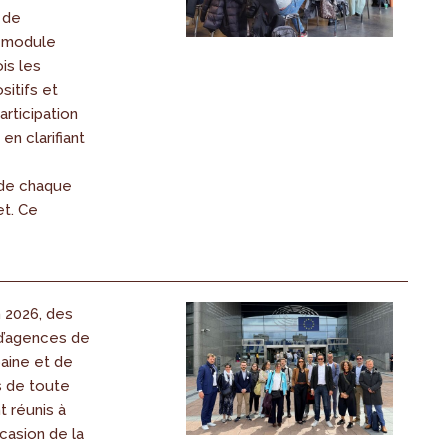
 de
 module
is les
sitifs et
rticipation
en clarifiant
de chaque
et. Ce
n 2026, des
d’agences de
baine et de
s de toute
t réunis à
ccasion de la