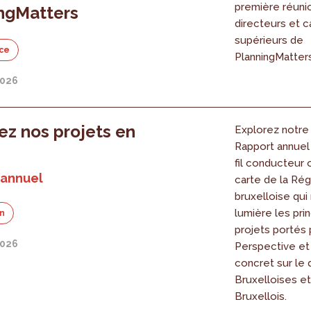
première réuni
ngMatters
directeurs et c
supérieurs de
ce
PlanningMatters
2026
ez nos projets en
Explorez notre
Rapport annuel 
fil conducteur o
 annuel
carte de la Rég
bruxelloise qui
lumière les pri
on
projets portés 
2026
Perspective et
concret sur le 
Bruxelloises e
Bruxellois.