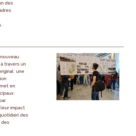
on des
adres
.
 nouveau
à travers un
riginal : une
ion
 met en
ncipaux
par
 leur impact
quotidien des
t des