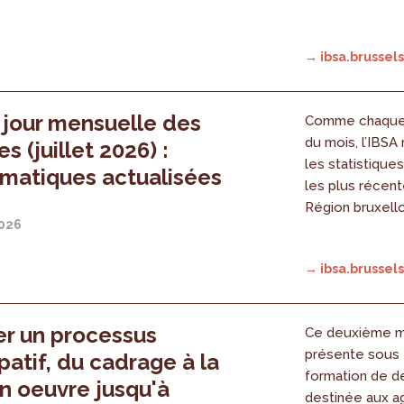
→ ibsa.brussels
 jour mensuelle des
Comme chaque 
du mois, l’IBSA
s (juillet 2026) :
les statistique
ématiques actualisées
les plus récent
Région bruxell
2026
→ ibsa.brussels
er un processus
Ce deuxième m
présente sous 
ipatif, du cadrage à la
formation de de
n oeuvre jusqu'à
destinée aux a