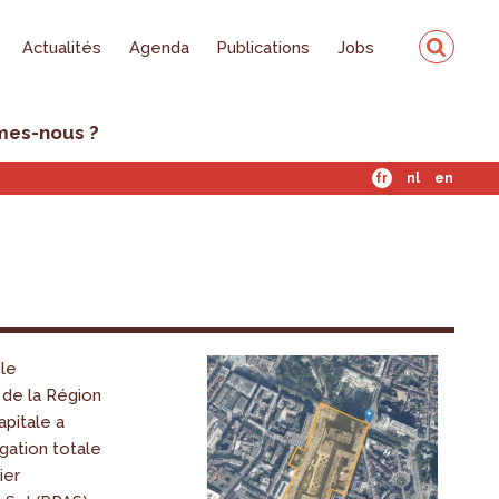
Actualités
Agenda
Publications
Jobs
mes-nous ?
fr
nl
en
 le
de la Région
pitale a
gation totale
ier