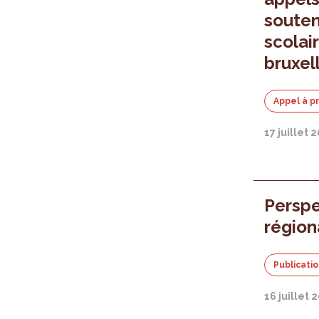
souten
scolai
bruxel
Appel à p
17 juillet 
Persp
région
Publicati
16 juillet 