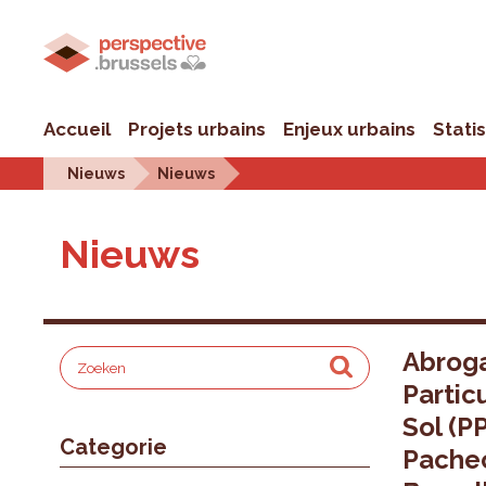
Accueil
Projets urbains
Enjeux urbains
Stati
Nieuws
Nieuws
Nieuws
Abroga
Partic
Sol (P
Categorie
Pachec