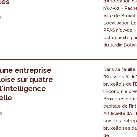
les
d’Affectation d
n°07-02 « Pach
Ville de Bruxell
6
Localisation L
PPAS n°07-02 «
est délimité pa
du Jardin Botani
'une entreprise
Dans sa feuille
"Brussels All.In"
loise sur quatre
bruxellois de l
 l'intelligence
l’Économie prév
ielle
Bruxelles com
capitale de l’In
Artificielle (IA)
6
sont les entrep
bruxelloises dan
de