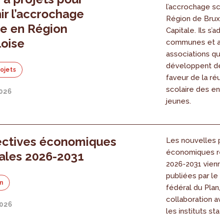
l’accrochage sc
ir l’accrochage
Région de Brux
re en Région
Capitale. Ils s’
loise
communes et 
associations qu
développent de
rojets
faveur de la ré
scolaire des en
2026
jeunes.
ectives économiques
Les nouvelles 
économiques r
ales 2026-2031
2026-2031 vienn
publiées par l
on
fédéral du Plan
collaboration a
2026
les instituts st