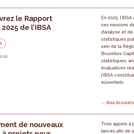
rez le Rapport
En 2025, l’IBSA 
ses missions d
 2025 de l’IBSA
d’analyse et de 
statistiques pu
on
sein de la Régi
Bruxelles-Capit
2026
statistiques, a
évaluations réa
l’IBSA constitu
essentiels
→ ibsa.brussels
ment de nouveaux
Trois appels à 
lancés afin de 
 à projets pour