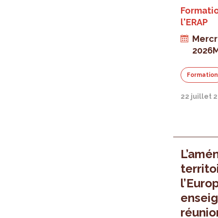
Formatio
l'ERAP
Mercr
2026
M
Formatio
22 juillet 
L’amé
territ
l’Euro
enseig
réunio