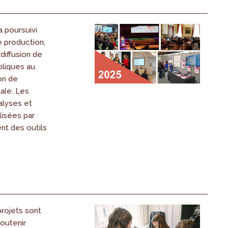
a poursuivi
e production,
diffusion de
bliques au
on de
ale. Les
nalyses et
lisées par
ent des outils
projets sont
soutenir