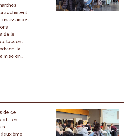
marches
qui souhaitent
connaissances
ions
s de la
e, l’accent
adrage, la
a mise en...
s de ce
erte en
ous
 deuxième