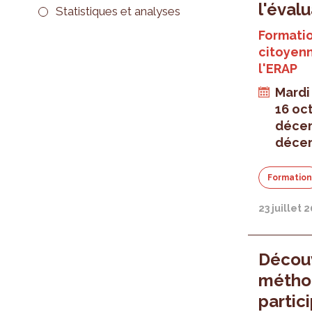
l'éval
Statistiques et analyses
Formatio
citoyenn
l'ERAP
Mardi
16 oc
déce
déce
Formatio
23 juillet 
Découv
méthod
partic