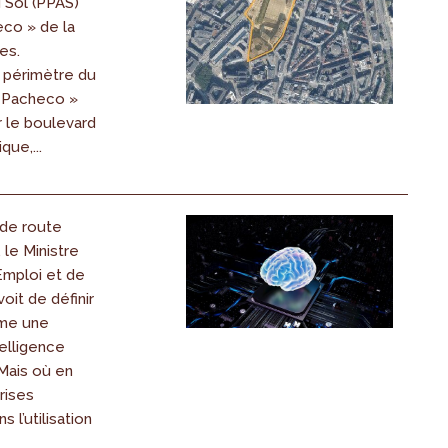
u Sol (PPAS)
eco » de la
es.
e périmètre du
 Pacheco »
r le boulevard
que,...
 de route
, le Ministre
’Emploi et de
oit de définir
me une
telligence
. Mais où en
rises
s l’utilisation