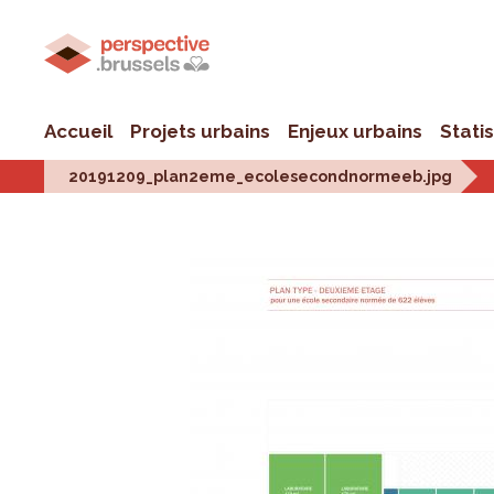
Accueil
Projets urbains
Enjeux urbains
Stati
20191209_plan2eme_ecolesecondnormeeb.jpg