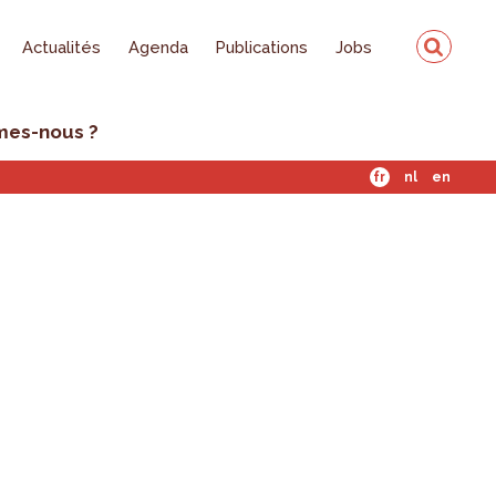
Actualités
Agenda
Publications
Jobs
mes-nous ?
fr
nl
en