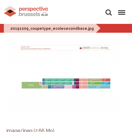
Rechercher
Menu
20191209_coupetype_ecolesecondbase.jpg
image/jpeg (2.66 Mo)