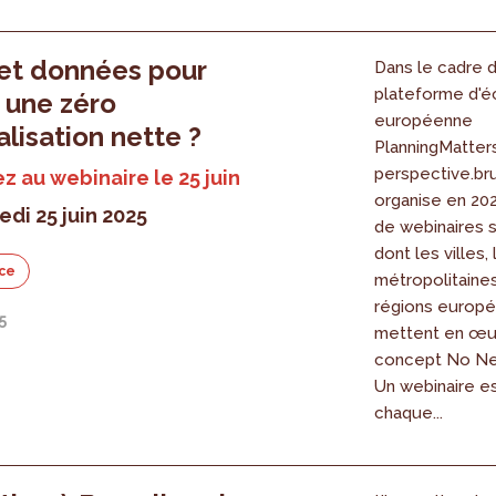
 et données pour
Dans le cadre d
plateforme d'
r une zéro
européenne
ialisation nette ?
PlanningMatters
perspective.br
ez au webinaire le 25 juin
organise en 20
edi 25 juin 2025
de webinaires s
dont les villes,
ce
métropolitaines
régions europ
5
mettent en œu
concept No Ne
Un webinaire e
chaque...