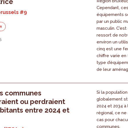
trice
Région bruxello
Cependant, ce
russels #9
équipements so
par un public m
on
masculin. C'est
ressort de notr
5
environ un utili
cinq est une f
chiffre varie en
type d’équipeme
de leur aména
es communes
Si la population
globalement st
aient ou perdraient
2024 et 2034 à 
bitants entre 2024 et
régional, ce ne 
cas pour chac
communes.