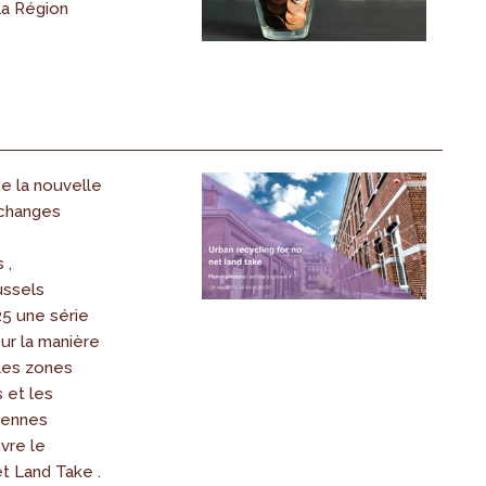
la Région
e la nouvelle
échanges
 ,
ussels
25 une série
ur la manière
 les zones
 et les
éennes
vre le
 Land Take .