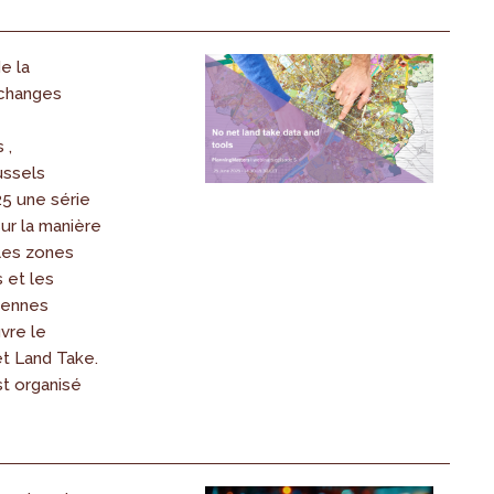
e la
échanges
 ,
ussels
25 une série
ur la manière
 les zones
 et les
éennes
vre le
t Land Take.
st organisé