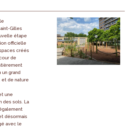
le
aint-Gilles
uvelle étape
ion officielle
spaces créés
 cour de
ntièrement
 un grand
 et de nature
et une
n des sols. La
, également
et désormais
gé avec le