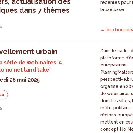
ers, actualisation des
récentes pour 
tiques dans 7 thèmes
bruxelloise
25
→ ibsa.brussels
vellement urbain
Dans le cadre d
plateforme d'
la série de webinaires 'A
européenne
to no net land take'
PlanningMatters
edi 28 mai 2025
perspective.br
organise en 20
de webinaires s
ce
dont les villes,
métropolitaines
5
régions europ
mettent en œu
concept No Net