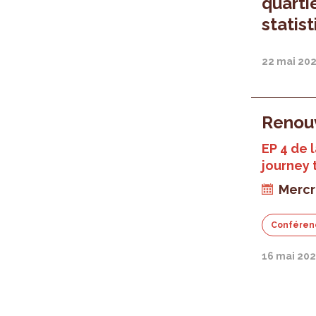
quarti
statis
22 mai 20
Renou
EP 4 de 
journey 
Mercr
Conféren
16 mai 202