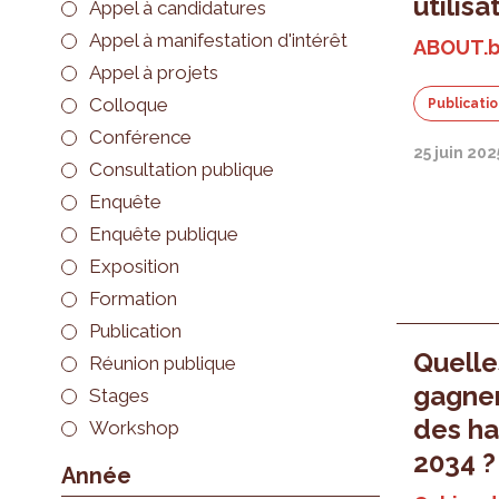
utilisa
Appel à candidatures
Appel à manifestation d'intérêt
ABOUT.b
Appel à projets
Colloque
Publicati
Conférence
25 juin 202
Consultation publique
Enquête
Enquête publique
Exposition
Formation
Publication
Quell
Réunion publique
gagner
Stages
des ha
Workshop
2034 ?
Année