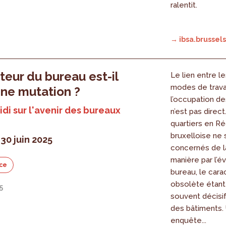
ralentit.
→ ibsa.brussels
teur du bureau est-il
Le lien entre l
modes de travai
ine mutation ?
l’occupation d
di sur l'avenir des bureaux
n’est pas direct
quartiers en Ré
bruxelloise ne 
30 juin 2025
concernés de 
manière par l’é
ce
bureau, le cara
obsolète étant 
5
souvent décisif 
des bâtiments.
enquête...