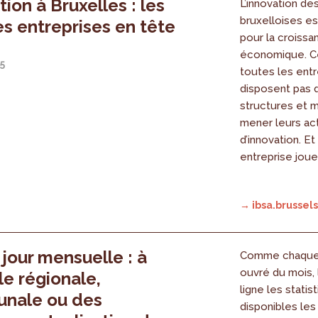
tion à Bruxelles : les
L’innovation de
bruxelloises es
s entreprises en tête
pour la croissa
économique. C
5
toutes les entr
disposent pas
structures et 
mener leurs act
d’innovation. Et 
entreprise joue
→ ibsa.brussels
 jour mensuelle : à
Comme chaque 
ouvré du mois, 
le régionale,
ligne les statis
nale ou des
disponibles les