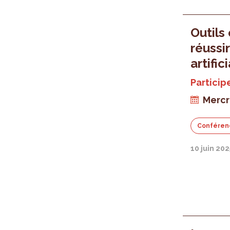
Outils
réussi
artific
Particip
Mercr
Conféren
10 juin 202