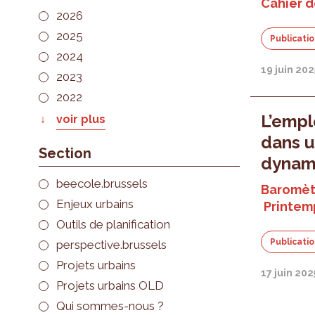
Cahier de
2026
2025
Publicati
2024
19 juin 202
2023
2022
L’emplo
voir plus
dans 
Section
dynam
beecole.brussels
Baromèt
Enjeux urbains
Printem
Outils de planification
Publicati
perspective.brussels
Projets urbains
17 juin 202
Projets urbains OLD
Qui sommes-nous ?