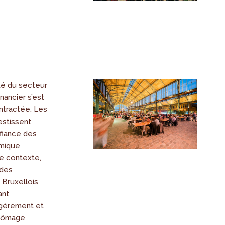
ité du secteur
nancier s’est
tractée. Les
estissent
fiance des
mique
ce contexte,
 des
 Bruxellois
ant
gèrement et
chômage