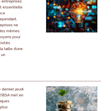
s entreprises
t essentielle
nce
ependant,
eprises ne
 des mêmes
moyens pour
ivités
la taille d’une
 un
dernier jeudi
l’IBSA met en
tiques
 plus