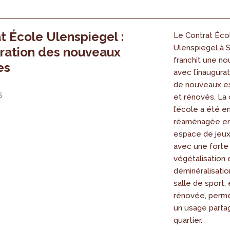
t École Ulenspiegel :
Le Contrat Éco
Ulenspiegel à S
ration des nouveaux
franchit une no
es
avec l’inaugurat
de nouveaux e
5
et rénovés. La
l’école a été e
réaménagée en
espace de jeux
avec une forte
végétalisation 
déminéralisatio
salle de sport
rénovée, perm
un usage parta
quartier.