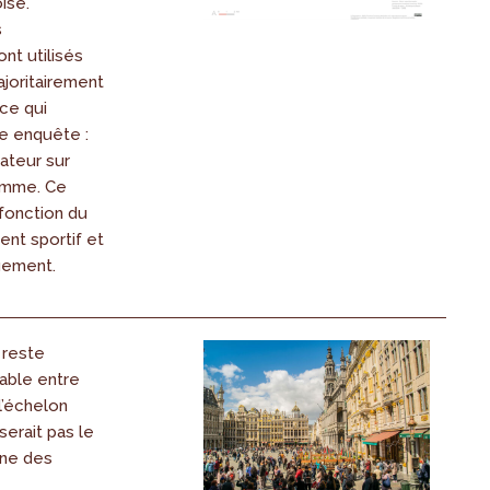
ise.
s
nt utilisés
ajoritairement
 ce qui
e enquête :
sateur sur
emme. Ce
 fonction du
nt sportif et
gement.
 reste
able entre
l’échelon
serait pas le
une des