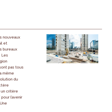
es nouveaux
l et
es bureaux
. Les
gion
sont pas tous
la même
volution du
ctère
un critère
pour l’avenir
 Une