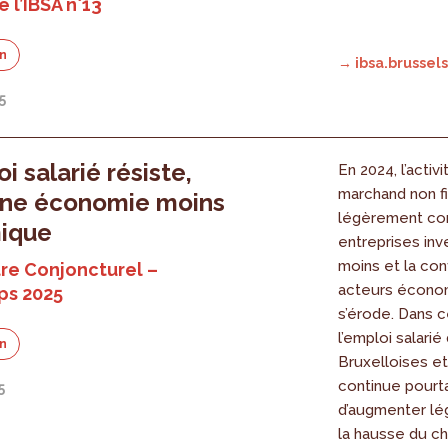
 l’IBSA n°13
on
→ ibsa.brussels
5
i salarié résiste,
En 2024, l’activ
marchand non fi
une économie moins
légèrement con
ique
entreprises inv
moins et la con
re Conjoncturel –
acteurs écono
ps 2025
s’érode. Dans 
l’emploi salarié
on
Bruxelloises et
continue pourt
5
d’augmenter lé
la hausse du 