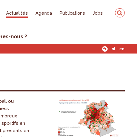
Actualités
Agenda
Publications
Jobs
mes-nous ?
fr
nl
en
ball ou
tness
nombreux
sportifs en
t présents en