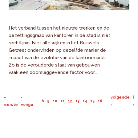
Het verband tussen het nieuwe werken en de
bezettingsgraad van kantoren in de stad is niet
rechtlijnig. Niet alle wijken in het Brussels
Gewest ondervinden op dezelfde manier de
impact van de evolutie van de kantoormarkt.
Zo is de verouderde staat van gebouwen
vaak een doorslaggevende factor voor...
«
‹
volgende
la
…
8
9
10
11
12
13
14
15
16
…
eerste
vorige
›
»