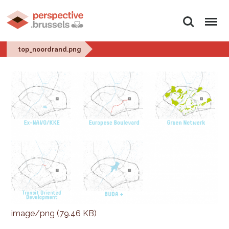
Zoeken
Menu
top_noordrand.png
image/png (79.46 KB)