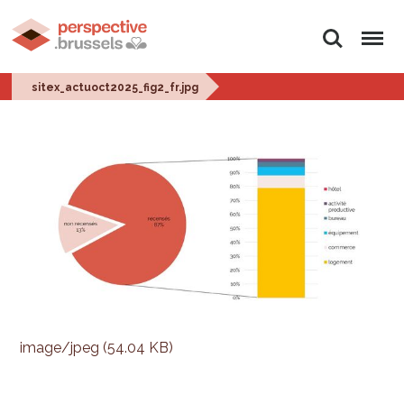
Zoeken
Menu
sitex_actuoct2025_fig2_fr.jpg
image/jpeg (54.04 KB)