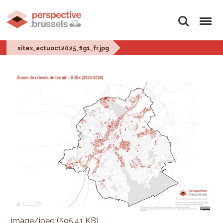
Zoeken
Menu
sitex_actuoct2025_fig1_fr.jpg
image/jpeg (595.41 KB)