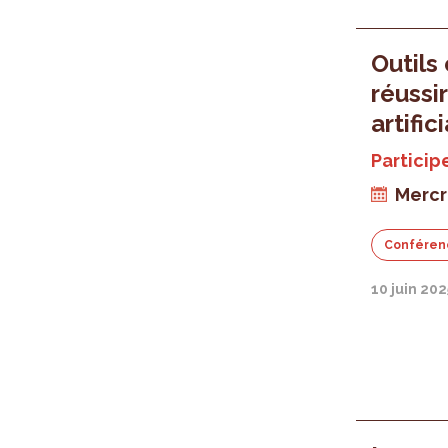
Outils
réussi
artific
Particip
Mercr
Conféren
10 juin 202