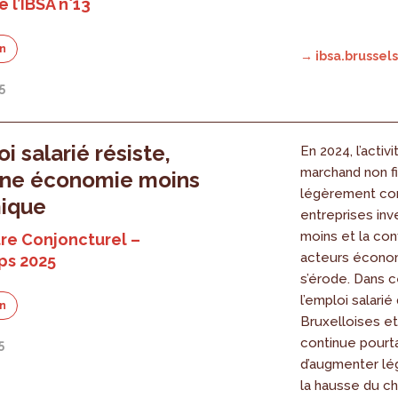
 l’IBSA n°13
on
→ ibsa.brussels
5
i salarié résiste,
En 2024, l’activ
marchand non fi
une économie moins
légèrement con
ique
entreprises inv
moins et la con
re Conjoncturel –
acteurs écono
ps 2025
s’érode. Dans 
l’emploi salarié
on
Bruxelloises et
continue pourt
5
d’augmenter lé
la hausse du 