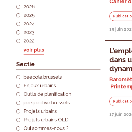
Cahier de
2026
2025
Publicati
2024
19 juin 202
2023
2022
L’emplo
voir plus
dans 
Sectie
dynam
beecole.brussels
Baromèt
Enjeux urbains
Printem
Outils de planification
Publicati
perspective.brussels
Projets urbains
17 juin 202
Projets urbains OLD
Qui sommes-nous ?