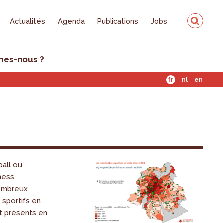
Actualités
Agenda
Publications
Jobs
mes-nous ?
fr
nl
en
ball ou
tness
nombreux
sportifs en
t présents en