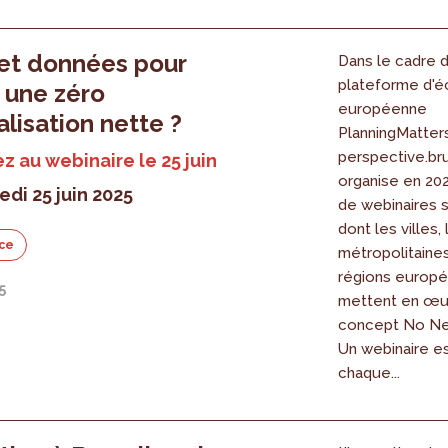
 et données pour
Dans le cadre d
plateforme d'
r une zéro
européenne
ialisation nette ?
PlanningMatters
perspective.br
ez au webinaire le 25 juin
organise en 20
edi 25 juin 2025
de webinaires s
dont les villes,
ce
métropolitaines
régions europ
5
mettent en œu
concept No Ne
Un webinaire e
chaque...