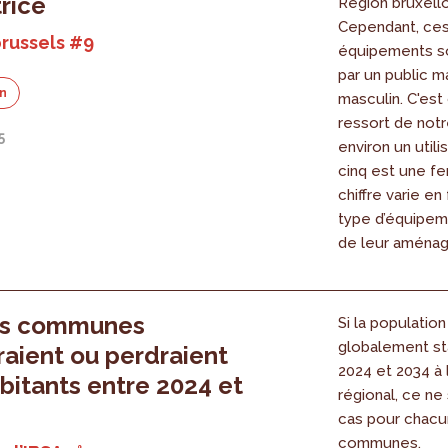
trice
Région bruxello
Cependant, ce
russels #9
équipements so
par un public m
on
masculin. C'est
ressort de notr
5
environ un utili
cinq est une f
chiffre varie en
type d’équipeme
de leur aména
es communes
Si la population
globalement st
aient ou perdraient
2024 et 2034 à 
bitants entre 2024 et
régional, ce ne 
cas pour chac
communes.