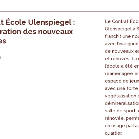
t École Ulenspiegel :
Le Contrat Éco
Ulenspiegel à S
ration des nouveaux
franchit une no
es
avec l’inaugurat
de nouveaux e
5
et rénovés. La
l’école a été e
réaménagée en
espace de jeux
avec une forte
végétalisation 
déminéralisatio
salle de sport
rénovée, perm
un usage parta
quartier.