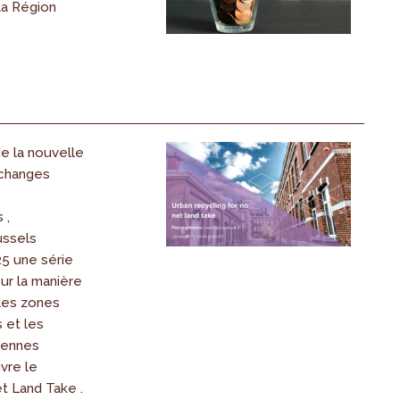
la Région
e la nouvelle
échanges
 ,
ussels
25 une série
ur la manière
 les zones
 et les
éennes
vre le
 Land Take .