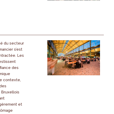
ité du secteur
nancier s’est
tractée. Les
estissent
fiance des
mique
ce contexte,
 des
 Bruxellois
ant
gèrement et
chômage