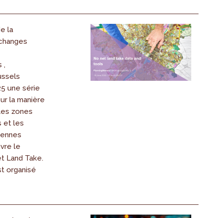
e la
échanges
 ,
ussels
25 une série
ur la manière
 les zones
 et les
éennes
vre le
t Land Take.
st organisé