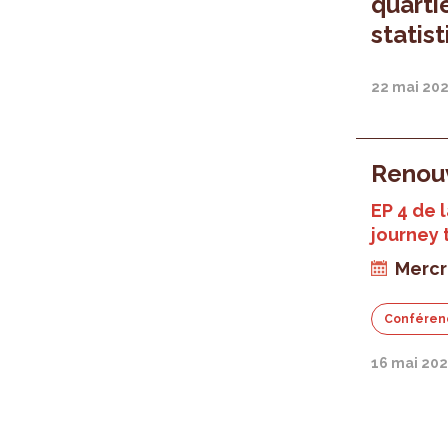
quarti
statis
22 mai 20
Renou
EP 4 de 
journey 
Mercr
Conféren
16 mai 202