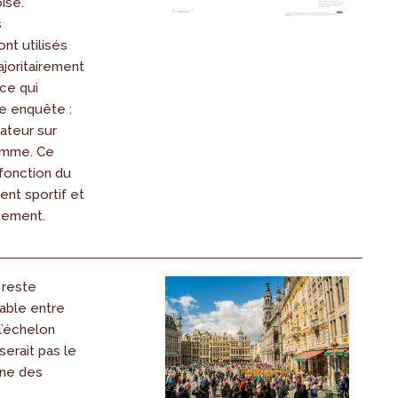
ise.
s
nt utilisés
ajoritairement
 ce qui
e enquête :
sateur sur
emme. Ce
 fonction du
nt sportif et
gement.
 reste
able entre
l’échelon
serait pas le
une des