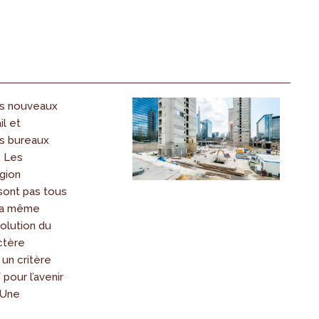
es nouveaux
l et
es bureaux
. Les
gion
sont pas tous
la même
volution du
ctère
un critère
pour l’avenir
 Une