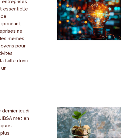
s entreprises
t essentielle
nce
ependant,
eprises ne
 des mêmes
moyens pour
ivités
la taille d’une
 un
dernier jeudi
l’IBSA met en
tiques
 plus