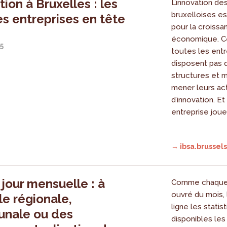
tion à Bruxelles : les
L’innovation de
bruxelloises es
s entreprises en tête
pour la croissa
économique. C
5
toutes les entr
disposent pas
structures et 
mener leurs act
d’innovation. Et 
entreprise joue
→ ibsa.brussels
 jour mensuelle : à
Comme chaque 
ouvré du mois, 
le régionale,
ligne les statis
nale ou des
disponibles les