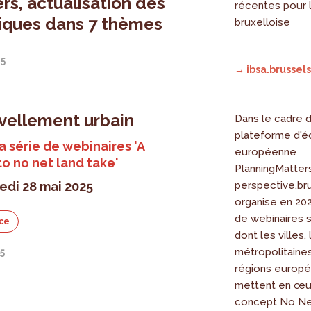
ers, actualisation des
récentes pour 
tiques dans 7 thèmes
bruxelloise
25
→ ibsa.brussels
vellement urbain
Dans le cadre d
plateforme d'
la série de webinaires 'A
européenne
to no net land take'
PlanningMatters
edi 28 mai 2025
perspective.br
organise en 20
de webinaires s
ce
dont les villes,
métropolitaines
5
régions europ
mettent en œu
concept No Net