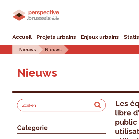
Accueil
Projets urbains
Enjeux urbains
Stati
Nieuws
Nieuws
Nieuws
Les éq
libre 
public 
Categorie
utilisa