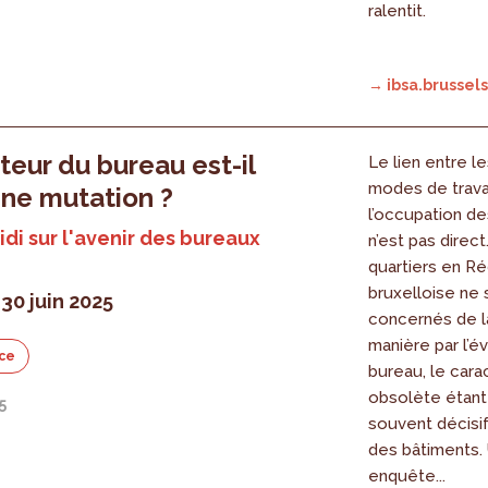
ralentit.
→ ibsa.brussels
teur du bureau est-il
Le lien entre l
modes de travai
ine mutation ?
l’occupation d
di sur l'avenir des bureaux
n’est pas direct
quartiers en Ré
bruxelloise ne 
30 juin 2025
concernés de 
manière par l’é
ce
bureau, le cara
obsolète étant 
5
souvent décisif 
des bâtiments.
enquête...