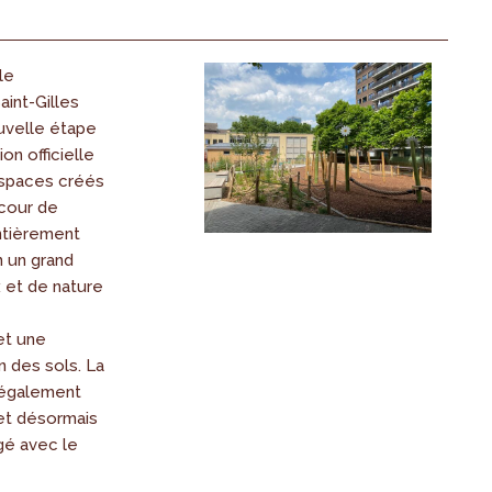
le
aint-Gilles
uvelle étape
ion officielle
spaces créés
 cour de
ntièrement
 un grand
 et de nature
et une
n des sols. La
, également
et désormais
gé avec le