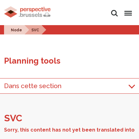
Search
Menu
Node
SVC
Plan­ning tools
Dans cette section
SVC