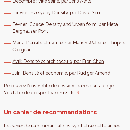
Décembre : Ville saine, par Jens Aerts
Janvier : Everyday Density, par David Sim
Février : Space, Density and Urban form, par Meta
Berghauser Pont
Mars : Densité et nature, par Marion Waller et Philippe
Clergeau
Avril: Densité et architecture, par Eran Chen
Juin: Densité et économie, par Rudiger Arhend
Retrouvez l’ensemble de ces webinaires sur la
page
YouTube de perspective.brussels
.
Un cahier de recommandations
Le cahier de recommandations synthétise cette année