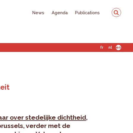
News
Agenda
Publications
fr
nl
en
eit
ar over stedelijke dichtheid
,
.brussels, verder met de