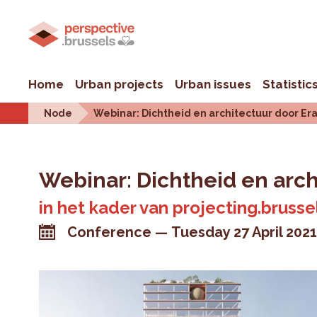
Home
Urban projects
Urban issues
Statistic
Node
Webinar: Dichtheid en architectuur door Er
Webinar: Dichtheid en arc
in het kader van projecting.brusse
Conference
Tuesday 27 April 202