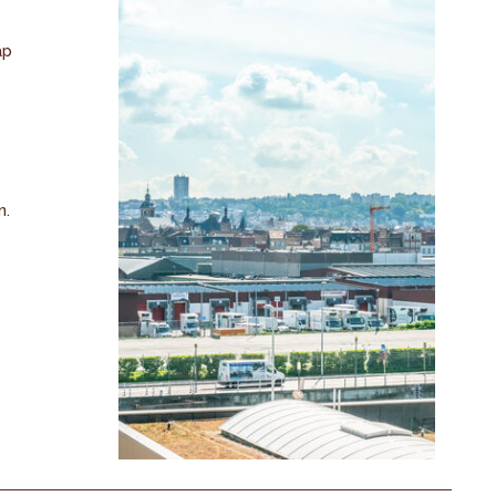
ap
n.