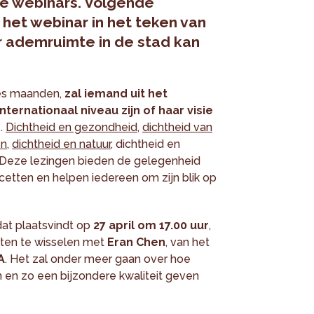
se webinars. Volgende
t het webinar in het teken van
r ademruimte in de stad kan
es maanden,
zal iemand uit het
ernationaal niveau zijn of haar visie
n
.
Dichtheid en gezondheid
,
dichtheid van
en
,
dichtheid en natuur
, dichtheid en
... Deze lezingen bieden de gelegenheid
acetten en helpen iedereen om zijn blik op
dat plaatsvindt op
27 april om 17.00 uur
,
ten te wisselen met
Eran Chen
, van het
A
. Het zal onder meer gaan over hoe
n zo een bijzondere kwaliteit geven