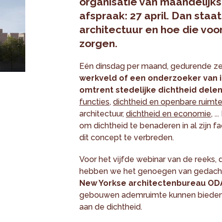
organisatie van maandelijk
afspraak: 27 april. Dan staa
architectuur en hoe die voo
zorgen.
Eén dinsdag per maand, gedurende z
werkveld of een onderzoeker van int
omtrent stedelijke dichtheid dele
functies
,
dichtheid en openbare ruimt
architectuur,
dichtheid en economie
, 
om dichtheid te benaderen in al zijn f
dit concept te verbreden.
Voor het vijfde webinar van de reeks, 
hebben we het genoegen van gedach
New Yorkse architectenbureau OD
gebouwen ademruimte kunnen bieden e
aan de dichtheid.