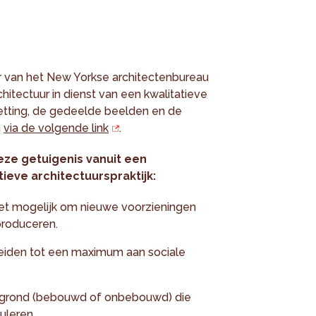
r van het New Yorkse architectenbureau
itectuur in dienst van een kwalitatieve
nzetting, de gedeelde beelden en de
n
via de volgende link
.
eze getuigenis vanuit een
tieve architectuurspraktijk:
het mogelijk om nieuwe voorzieningen
 produceren.
eiden tot een maximum aan sociale
e grond (bebouwd of onbebouwd) die
uleren.