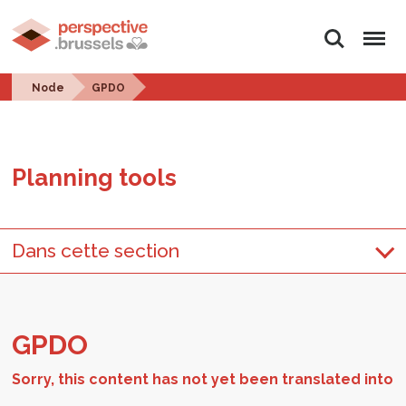
Search
Menu
Node
GPDO
Plan­ning tools
Dans cette section
GPDO