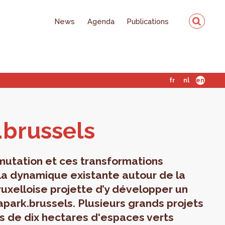
News
Agenda
Publications
fr
nl
en
.brus­sels
mutation et ces transformations
 la dynamique existante autour de la
ruxelloise projette d’y développer un
apark.brussels. Plusieurs grands projets
 de dix hectares d‘espaces verts