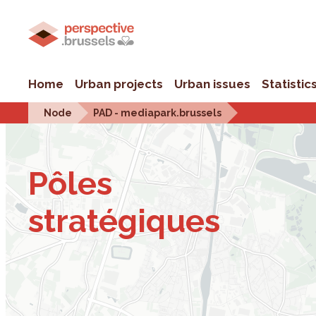
Home
Urban projects
Urban issues
Statistic
Node
PAD - mediapark.brussels
Pôles
stratégiques