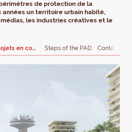
 périmètres de protection de la
s années un territoire urbain habité,
 médias, les industries créatives et le
Études et projets en cours
Steps of the PAD
Contact