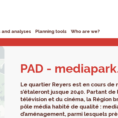
s and analyses
Planning tools
Who are we?
PAD - me­di­a­park
Le quartier Reyers est en cours de 
s’étaleront jusque 2040. Partant de
télévision et du cinéma, la Région b
pôle média habité de qualité : medi
d’aménagement, parmi lesquels près