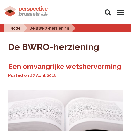
Search
Menu
Node
De BWRO-herziening
De BWRO-herziening
Een omvangrijke wetshervorming
Posted on
27 April 2018