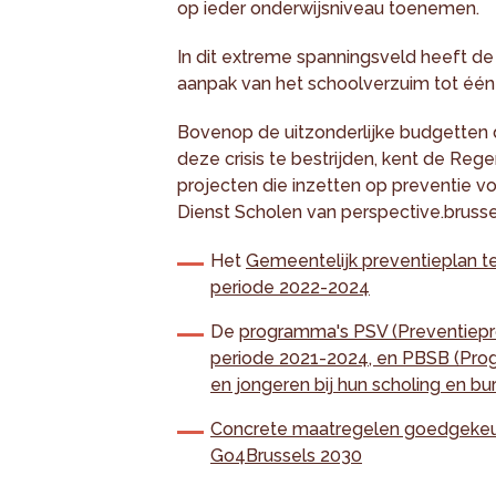
op ieder onderwijsniveau toenemen.
In dit extreme spanningsveld heeft d
aanpak van het schoolverzuim tot één 
Bovenop de uitzonderlijke budgetten d
deze crisis te bestrijden, kent de Reg
projecten die inzetten op preventie v
Dienst Scholen van perspective.brusse
Het
Gemeentelijk preventieplan t
periode 2022-2024
De
programma's PSV (Preventiep
periode 2021-2024, en PBSB (Pro
en jongeren bij hun scholing en b
Concrete maatregelen goedgekeurd
Go4Brussels 2030