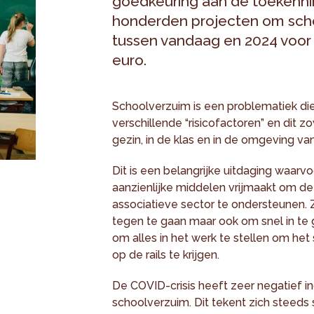
goedkeuring aan de toekennin
honderden projecten om sch
tussen vandaag en 2024 voor 
euro.
Schoolverzuim is een problematiek die
verschillende “risicofactoren” en dit z
gezin, in de klas en in de omgeving va
Dit is een belangrijke uitdaging waarv
aanzienlijke middelen vrijmaakt om d
associatieve sector te ondersteunen.
tegen te gaan maar ook om snel in te 
om alles in het werk te stellen om he
op de rails te krijgen.
De COVID-crisis heeft zeer negatief i
schoolverzuim. Dit tekent zich steeds