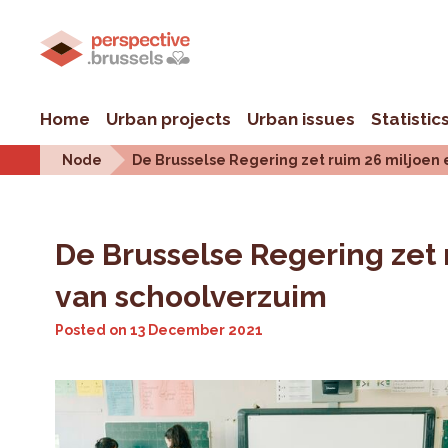
Home
Urban projects
Urban issues
Statistic
Node
De Brusselse Regering zet ruim 26 miljoen 
De Brusselse Regering zet r
van schoolverzuim
Posted on
13 December 2021