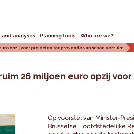
s and analyses
Planning tools
Who are we?
euro opzij voor projecten ter preventie van schoolverzuim
uim 26 miljoen euro opzij voor
Op voorstel van Minister-Pre
Brusselse Hoofdstedelijke R