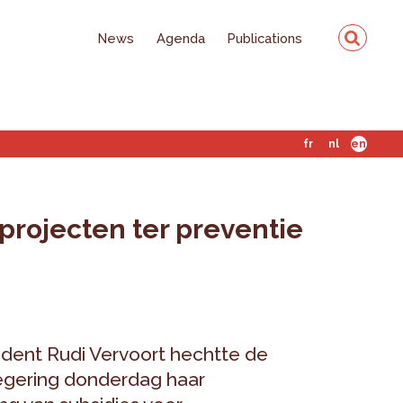
News
Agenda
Publications
fr
nl
en
 projecten ter preventie
sident Rudi Vervoort hechtte de
egering donderdag haar