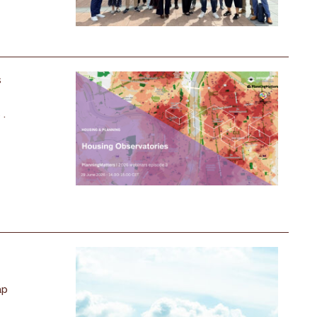
s
 .
ap