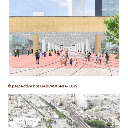
© perpective.brussels/AUC-NFA-EGIS