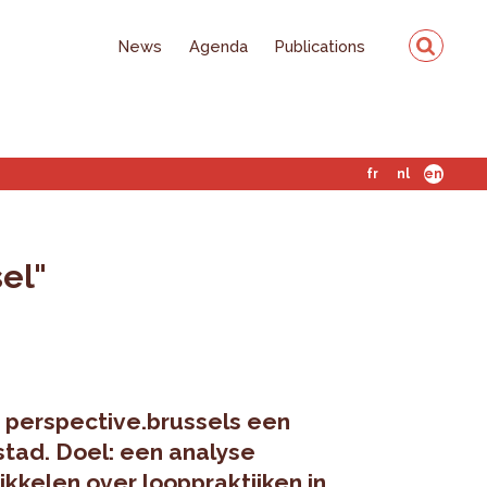
News
Agenda
Publications
fr
nl
en
el"
 perspective.brussels een
stad. Doel: een analyse
ikkelen over looppraktijken in