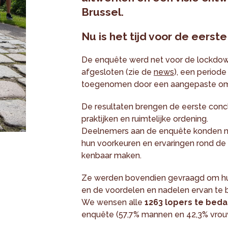
Brussel.
Nu is het tijd voor de eerste
De enquête werd net voor de lockdow
afgesloten (zie de
news
), een periode
toegenomen door een aangepaste om
De resultaten brengen de eerste conclu
praktijken en ruimtelijke ordening.
Deelnemers aan de enquête konden na
hun voorkeuren en ervaringen rond de 
kenbaar maken.
Ze werden bovendien gevraagd om hun
en de voordelen en nadelen ervan te b
We wensen alle
1263 lopers te bed
enquête (57,7% mannen en 42,3% vrou