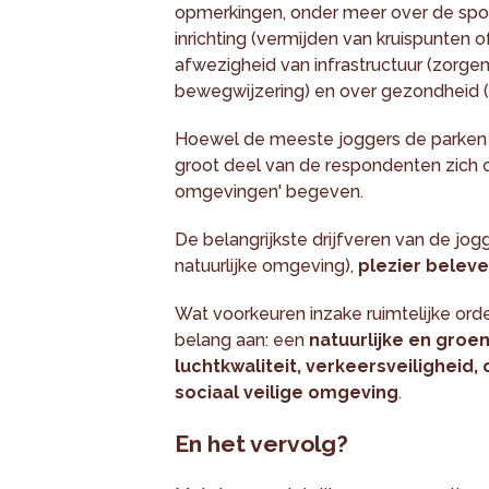
opmerkingen, onder meer over de sp
inrichting (vermijden van kruispunten 
afwezigheid van infrastructuur (zorge
bewegwijzering) en over gezondheid (lo
Hoewel de meeste joggers de parken 
groot deel van de respondenten zich 
omgevingen' begeven.
De belangrijkste drijfveren van de jogg
natuurlijke omgeving),
plezier belev
Wat voorkeuren inzake ruimtelijke or
belang aan: een
natuurlijke en gro
luchtkwaliteit, verkeersveilighei
sociaal veilige omgeving
.
En het vervolg?