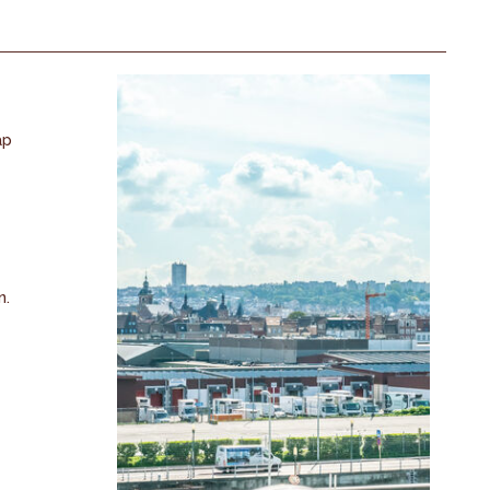
ap
n.