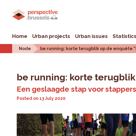
Home
Urban projects
Urban issues
Statistic
Node
be running: korte terugblik op de enquête "
be running: korte terugbli
Een geslaagde stap voor stappers
Posted on
13 July 2020