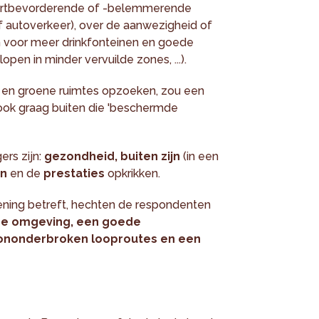
ortbevorderende of -belemmerende
of autoverkeer), over de aanwezigheid of
n voor meer drinkfonteinen en goede
pen in minder vervuilde zones, ...).
en groene ruimtes opzoeken, zou een
ook graag buiten die 'beschermde
ers zijn:
gezondheid, buiten zijn
(in een
en
en de
prestaties
opkrikken.
dening betreft, hechten de respondenten
ene omgeving, een goede
d, ononderbroken looproutes en een