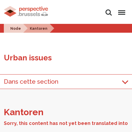
Search
Menu
Node
Kantoren
Urban is­sues
Dans cette section
Kan­toren