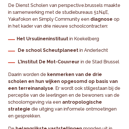
De Dienst Scholen van perspective.brussels maakte
in samenwerking met de studiebureaus 51N4E,
Yakafokon en Simply Community een
diagnose
op
in het kader van drie nieuwe schoolcontracten:
Het Ursulineninstituut
in Koekelberg
De school Scheutplaneet
in Anderlecht
L’Institut De Mot-Couvreur
in de Stad Brussel
Daarin worden de
kenmerken van de drie
scholen en hun wijken opgesomd op basis van
een terreinanalyse
. Er wordt ook stilgestaan bij de
perceptie van de leerlingen en de bewoners van de
schoolomgeving via een
antropologische
strategie
die uitging van informele ontmoetingen
en gesprekken.
De
belangrijkste vaststellingen
monden uit in