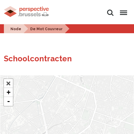
Search
Menu
Node
De Mot Couvreur
School­con­tracten
+
-