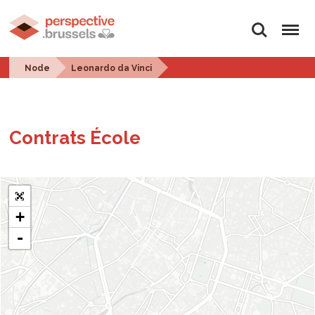
Search
Menu
Node
Leonardo da Vinci
Con­trats École
+
-