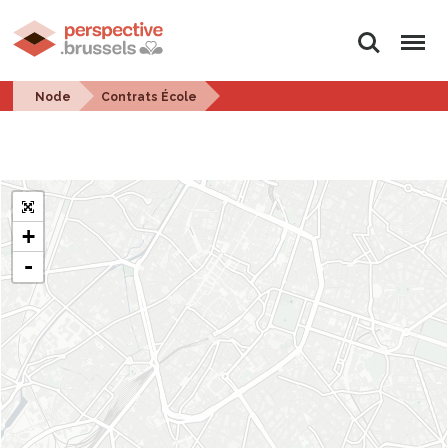
Search
Menu
Node
Contrats École
+
-