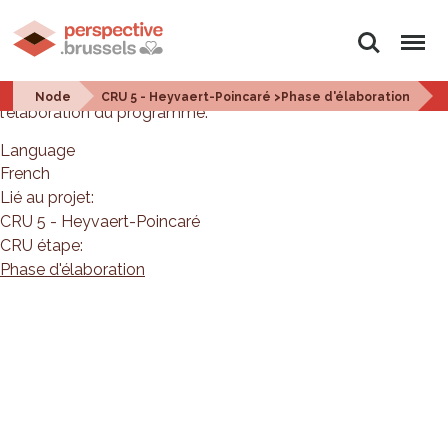
Search
Menu
Le bureau d'études JNC International SA est en charge de
Node
CRU 5 - Heyvaert-Poincaré >Phase d'élaboration
l'élaboration du programme.
Language
French
Lié au projet:
CRU 5 - Heyvaert-Poincaré
CRU étape:
Phase d'élaboration