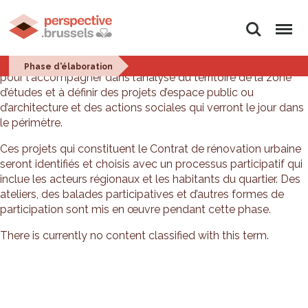
Search
Menu
Un bureau d'études est recherché et désigné par Perspective
Phase d'élaboration
pour l'accompagner dans l’analyse du territoire de la zone
d’études et à définir des projets d’espace public ou
d’architecture et des actions sociales qui verront le jour dans
le périmètre.
Ces projets qui constituent le Contrat de rénovation urbaine
seront identifiés et choisis avec un processus participatif qui
inclue les acteurs régionaux et les habitants du quartier. Des
ateliers, des balades participatives et d’autres formes de
participation sont mis en œuvre pendant cette phase.
There is currently no content classified with this term.