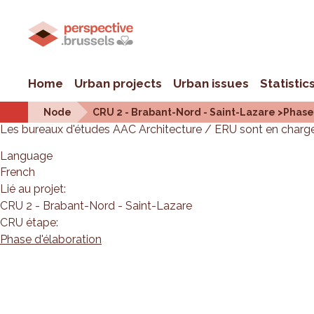
Home
Urban projects
Urban issues
Statistic
Node
CRU 2 - Brabant-Nord - Saint-Lazare >Phase
Les bureaux d'études AAC Architecture / ERU sont en charg
Language
French
Lié au projet:
CRU 2 - Brabant-Nord - Saint-Lazare
CRU étape:
Phase d'élaboration